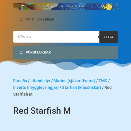
Mínar upplýsingar
Products
search
LEITA
VÖRUFLOKKAR
Forsíða
/
Lifandi dýr
/
Marine (sjávarlífverur)
/
TMC
/
Inverts (hryggleysingjar)
/
Starfish (krossfiskar)
/ Red
Starfish M
Red Starfish M