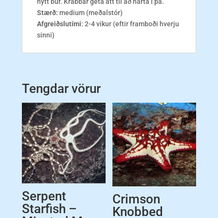
nýtt búr. Krabbar geta átt til að narta í þá.
Stærð:
medium (meðalstór)
Afgreiðslutími
: 2-4 vikur (eftir framboði hverju
sinni)
Tengdar vörur
Serpent
Crimson
Starfish –
Knobbed