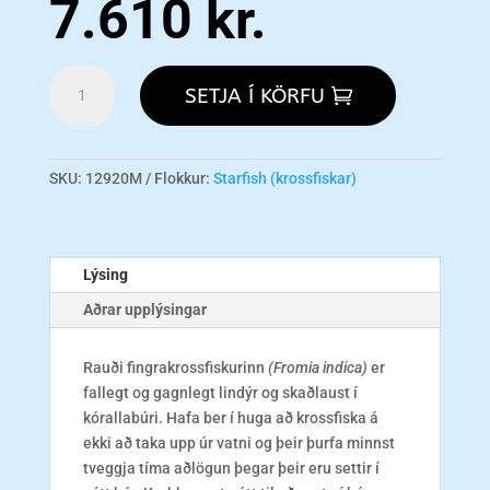
7.610
kr.
Red
SETJA Í KÖRFU
Starfish
M
magn
SKU:
12920M
Flokkur:
Starfish (krossfiskar)
Lýsing
Aðrar upplýsingar
Rauði fingrakrossfiskurinn
(Fromia indica)
er
fallegt og gagnlegt lindýr og skaðlaust í
kórallabúri. Hafa ber í huga að krossfiska á
ekki að taka upp úr vatni og þeir þurfa minnst
tveggja tíma aðlögun þegar þeir eru settir í