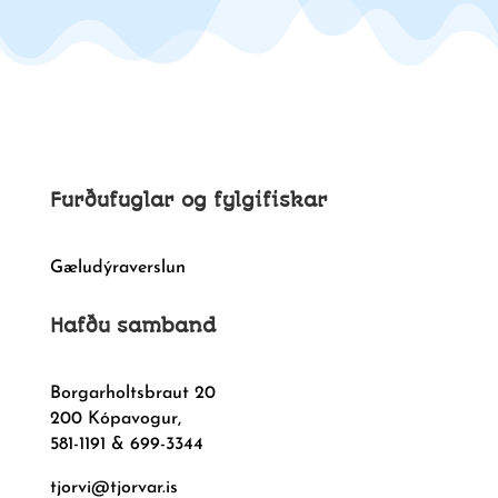
Furðufuglar og fylgifiskar
Gæludýraverslun
Hafðu samband
Borgarholtsbraut 20
200 Kópavogur,
581-1191 & 699-3344
tjorvi@tjorvar.is