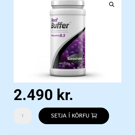
2.490
kr.
Reef
SETJA Í KÖRFU
Buffer
250g
magn