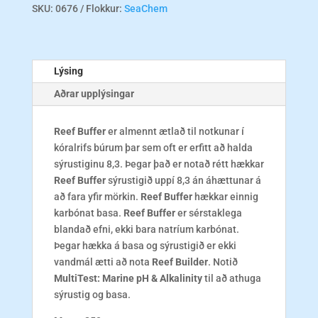
SKU:
0676
Flokkur:
SeaChem
Lýsing
Aðrar upplýsingar
Reef Buffer
er almennt ætlað til notkunar í
kóralrifs búrum þar sem oft er erfitt að halda
sýrustiginu 8,3. Þegar það er notað rétt hækkar
Reef Buffer
sýrustigið uppí 8,3 án áhættunar á
að fara yfir mörkin.
Reef Buffer
hækkar einnig
karbónat basa.
Reef Buffer
er sérstaklega
blandað efni, ekki bara natríum karbónat.
Þegar hækka á basa og sýrustigið er ekki
vandmál ætti að nota
Reef Builder
. Notið
MultiTest: Marine pH & Alkalinity
til að athuga
sýrustig og basa.