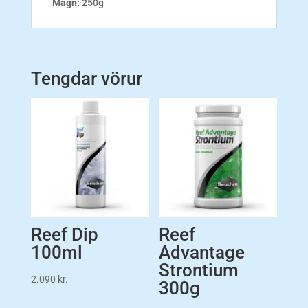
Magn:
250g
Tengdar vörur
Reef Dip
Reef
100ml
Advantage
Strontium
2.090
kr.
300g