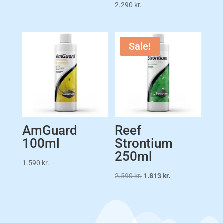
2.290
kr.
Sale!
AmGuard
Reef
100ml
Strontium
250ml
1.590
kr.
Original
Current
2.590
kr.
1.813
kr.
price
price
was:
is:
2.590 kr..
1.813 kr..