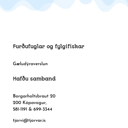
Furðufuglar og fylgifiskar
Gæludýraverslun
Hafðu samband
Borgarholtsbraut 20
200 Kópavogur,
581-1191 & 699-3344
tjorvi@tjorvar.is