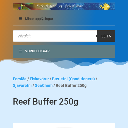
Mínar upplýsingar
Products
search
LEITA
VÖRUFLOKKAR
Forsíða
/
Fiskavörur
/
Bætiefni (Conditioners)
/
Sjávarefni
/
SeaChem
/ Reef Buffer 250g
Reef Buffer 250g