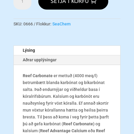
SETJA Í KÖRFU
Carbonate
250ml
magn
SKU:
0666
Flokkur:
SeaChem
Lýsing
Aðrar upplýsingar
Reef Carbonate
er mettuð (4000 meq/l)
betrumbætt blanda karbónat og bíkarbónat
salta. Það endurnýjar og viðheldur basa í
kóralrifsbúrum. Kalsíum og karbónöt eru
nauðsynleg fyrir vöxt kóralla. Ef annað skortir
mun vöxtur kórallanna hætta og heilsa þeirra
bresta. Til þess að koma í veg fyrir þetta þarft
þú að gefa karbónat (
Reef Carbonate)
og
kalsíum (
Reef Advantage Calcium
eða
Reef