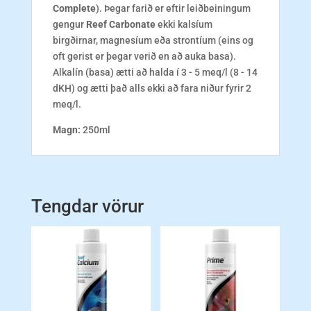
Complete
). Þegar farið er eftir leiðbeiningum
gengur
Reef Carbonate
ekki kalsíum
birgðirnar, magnesíum eða strontíum (eins og
oft gerist er þegar verið en að auka basa).
Alkalín (basa) ætti að halda í 3 - 5 meq/l (8 - 14
dKH) og ætti það alls ekki að fara niður fyrir 2
meq/l.
Magn:
250ml
Tengdar vörur