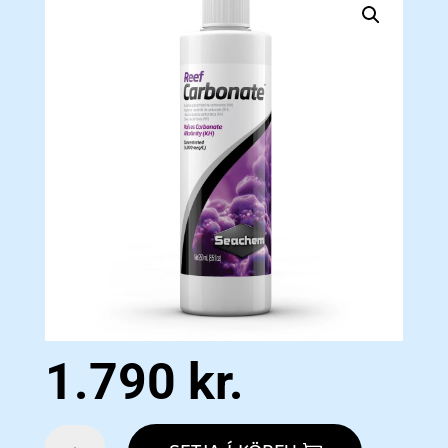
1.790
kr.
Reef