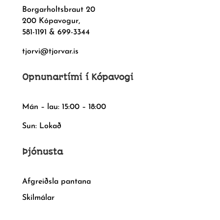
Borgarholtsbraut 20
200 Kópavogur,
581-1191 & 699-3344
tjorvi@tjorvar.is
Opnunartími í Kópavogi
Mán – lau: 15:00 – 18:00
Sun: Lokað
Þjónusta
Afgreiðsla pantana
Skilmálar