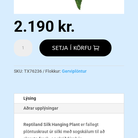
2.190
kr.
Reptiland
SETJA Í KÖRFU
Silk
Hanging
Plant
-
SKU:
TX76236
Flokkur:
Gerviplöntur
Abutilon
magn
Lýsing
Aðrar upplýsingar
Reptiland Silk Hanging Plant
er fallegt
plöntuskraut úr silki með sogskálum til að