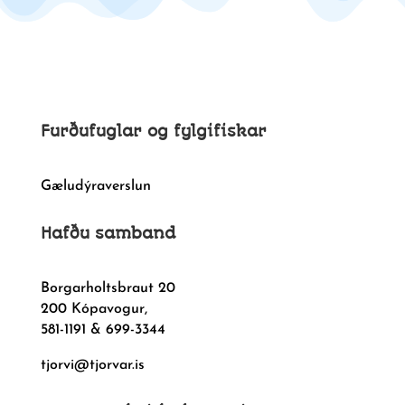
Furðufuglar og fylgifiskar
Gæludýraverslun
Hafðu samband
Borgarholtsbraut 20
200 Kópavogur,
581-1191 & 699-3344
tjorvi@tjorvar.is