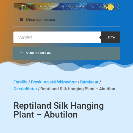
Mínar upplýsingar
Products
search
LEITA
VÖRUFLOKKAR
Forsíða
/
Frosk- og skriðdýravörur
/
Búrskraut
/
Gerviplöntur
/ Reptiland Silk Hanging Plant – Abutilon
Reptiland Silk Hanging
Plant – Abutilon