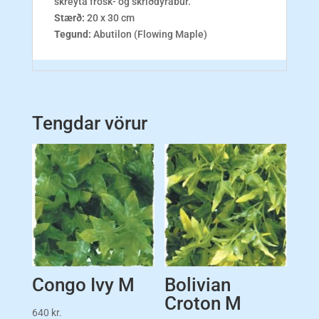
skreyta frosk- og skriðdýrabúr.
Stærð:
20 x 30 cm
Tegund:
Abutilon (Flowing Maple)
Tengdar vörur
Congo Ivy M
Bolivian
Croton M
640
kr.