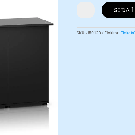
Rio
SETJA Í
240
Cabinet
-
Black
SKU:
J50123
Flokkar:
Fiskab
magn