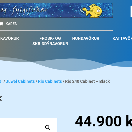
KARFA
SKAVÖRUR
FROSK- OG
HUNDAVÖRUR
KATTAVÖ
SKRIÐDÝRAVÖRUR
el
/
Juwel Cabinets
/
Rio Cabinets
/ Rio 240 Cabinet – Black
k
44.900
k