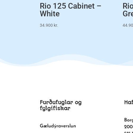
Rio 125 Cabinet –
Ri
White
Gr
34.900
kr.
44.9
Furðufuglar og
Ha
fylgifiskar
Bor
Gæludýraverslun
200