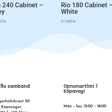
o 240 Cabinet –
Rio 180 Cabinet 
ey
White
00
kr.
37.900
kr.
fðu samband
Opnunartími í
Kópavogi
garholtsbraut 20
Mán – lau: 15:00 – 18:00
 Kópavogur,