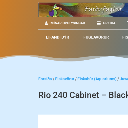
MÍNAR UPPLÝSINGAR
GREIÐA
LIFANDI DÝR
FUGLAVÖRUR
FI
Forsíða
/
Fiskavörur
/
Fiskabúr (Aquariums)
/
Juw
Rio 240 Cabinet – Blac