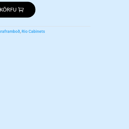
 KÖRFU
úraframboð
,
Rio Cabinets