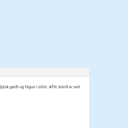
þýsk gæði og fágun í útliti.
ATH.
búrið er selt