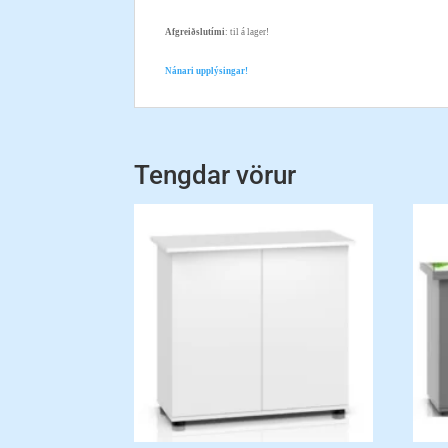
Afgreiðslutími
: til á lager!
Nánari upplýsingar!
Tengdar vörur