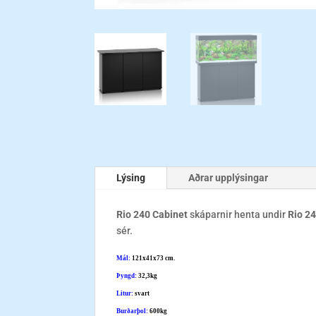
Lýsing
Aðrar upplýsingar
Rio 240 Cabinet
skáparnir henta undir
Rio 2
sér.
Mál:
121x41x73 cm.
Þyngd:
32,3kg
Litur:
svart
Burðarþol:
600kg