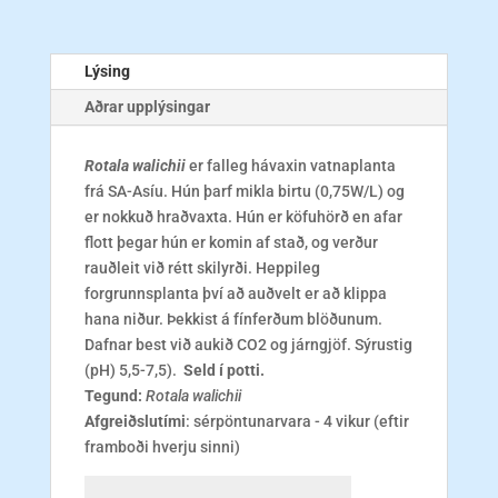
Lýsing
Aðrar upplýsingar
Rotala walichii
er falleg hávaxin vatnaplanta
frá SA-Asíu. Hún þarf mikla birtu (0,75W/L) og
er nokkuð hraðvaxta. Hún er köfuhörð en afar
flott þegar hún er komin af stað, og verður
rauðleit við rétt skilyrði. Heppileg
forgrunnsplanta því að auðvelt er að klippa
hana niður. Þekkist á fínferðum blöðunum.
Dafnar best við aukið CO2 og járngjöf. Sýrustig
(pH) 5,5-7,5).
Seld í potti.
Tegund:
Rotala walichii
Afgreiðslutími
: sérpöntunarvara - 4 vikur (eftir
framboði hverju sinni)