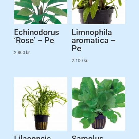
Echinodorus
Limnophila
‘Rose’ – Pe
aromatica –
Pe
2.800
kr.
2.100
kr.
Lilaeopsis
Samolus