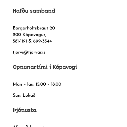
Hafðu samband
Borgarholtsbraut 20
200 Kópavogur,
581-1191 & 699-3344
tjorvi@tjorvar.is
Opnunartími í Kópavogi
Mán – lau: 15:00 – 18:00
Sun: Lokað
Þjónusta