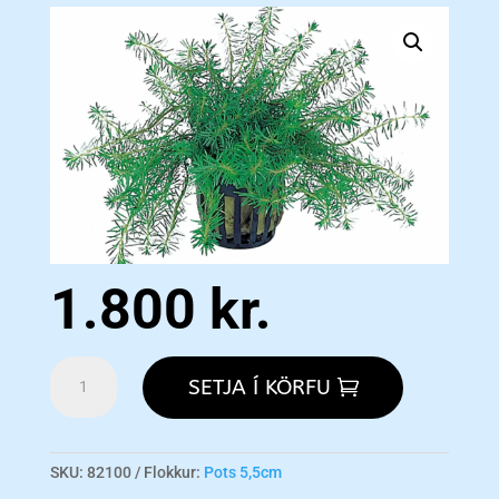
1.800
kr.
Rotala
SETJA Í KÖRFU
walichii
-
Pe
magn
SKU:
82100
Flokkur:
Pots 5,5cm