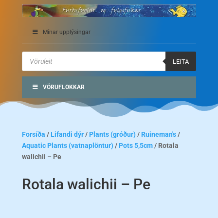
Mínar upplýsingar
Products
search
LEITA
VÖRUFLOKKAR
Forsíða
/
Lifandi dýr
/
Plants (gróður)
/
Ruineman's
/
Aquatic Plants (vatnaplöntur)
/
Pots 5,5cm
/ Rotala
walichii – Pe
Rotala walichii – Pe