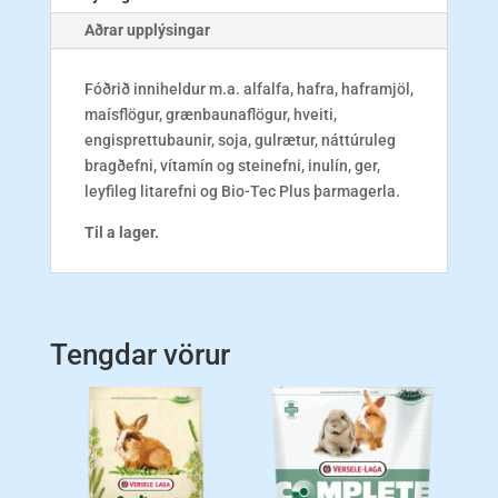
Aðrar upplýsingar
Fóðrið inniheldur m.a. alfalfa, hafra, haframjöl,
maísflögur, grænbaunaflögur, hveiti,
engisprettubaunir, soja, gulrætur, náttúruleg
bragðefni, vítamín og steinefni, inulín, ger,
leyfileg litarefni og Bio-Tec Plus þarmagerla.
Til a lager.
Tengdar vörur