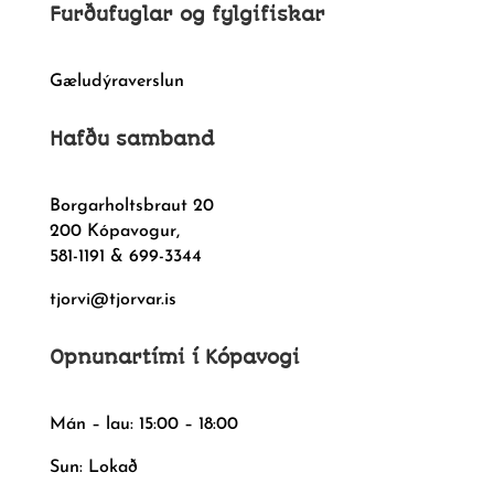
Furðufuglar og fylgifiskar
Gæludýraverslun
Hafðu samband
Borgarholtsbraut 20
200 Kópavogur,
581-1191 & 699-3344
tjorvi@tjorvar.is
Opnunartími í Kópavogi
Mán – lau: 15:00 – 18:00
Sun: Lokað