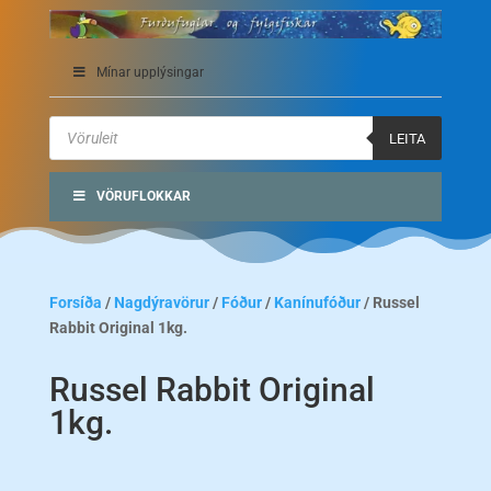
Mínar upplýsingar
Products
search
LEITA
VÖRUFLOKKAR
Forsíða
/
Nagdýravörur
/
Fóður
/
Kanínufóður
/ Russel
Rabbit Original 1kg.
Russel Rabbit Original
1kg.