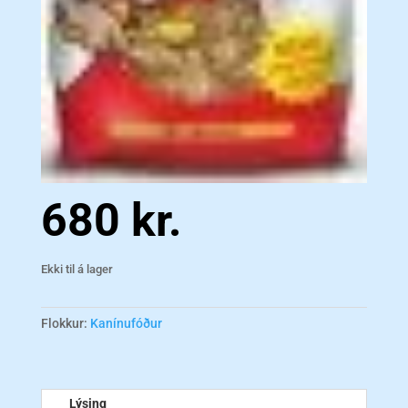
680
kr.
Ekki til á lager
Flokkur:
Kanínufóður
Lýsing