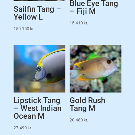
Blue Eye Tang
Sailfin Tang –
– Fiji M
Yellow L
15.410
kr.
150.150
kr.
Lipstick Tang
Gold Rush
– West Indian
Tang M
Ocean M
20.480
kr.
27.490
kr.