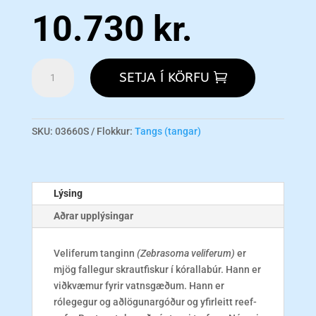
10.730
kr.
Sailfin
SETJA Í KÖRFU
Tang
-
Melanesia
S
SKU:
03660S
Flokkur:
Tangs (tangar)
magn
Lýsing
Aðrar upplýsingar
Veliferum tanginn
(Zebrasoma veliferum)
er
mjög fallegur skrautfiskur í kórallabúr. Hann er
viðkvæmur fyrir vatnsgæðum. Hann er
rólegegur og aðlögunargóður og yfirleitt reef-