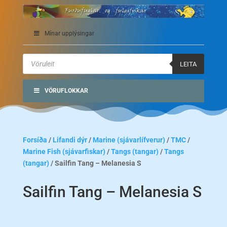
Mínar upplýsingar
Products
search
LEITA
VÖRUFLOKKAR
Forsíða
/
Lifandi dýr
/
Marine (sjávarlífverur)
/
TMC
/
Marine Fish (sjávarfiskar)
/
Tangs (tangar)
/
Tangs
(tangar)
/ Sailfin Tang – Melanesia S
Sailfin Tang – Melanesia S