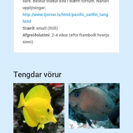
safe. Bestur stakur eða í stærri torfum. Nánari
upplýsingar:
http://www.tjorvar.is/html/pacific_sailfin_tang.
html
Stærð:
small (lítill)
Afgreiðslutími
: 2-4 vikur (eftir framboði hverju
sinni)
Tengdar vörur