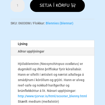
Scooter
SETJA Í KÖRFU
Blenny
M
magn
SKU:
06030M
Flokkur:
Blennies (blennar)
Lýsing
Aðrar upplýsingar
Hjólablenninn
(Neosynchiropus ocellatus)
er
dugmikill og iðinn þriffiskur fyrir kórallabúr.
Hann er sífellt í ætisleit og nærist aðallega á
smádýrum í kóröllum og grjóti. Hann er alveg
reef-safe og nokkuð harðgerður og
brúnflekkóttur á lit. Nánari upplýsingar:
http://www.tjorvar.is/html/scooter_blenny.html
Stærð:
medium (meðalstór)