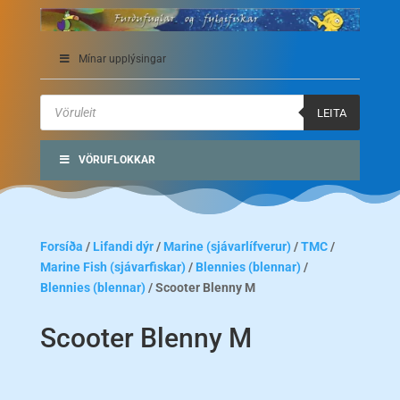
Mínar upplýsingar
Products
search
LEITA
VÖRUFLOKKAR
Forsíða
/
Lifandi dýr
/
Marine (sjávarlífverur)
/
TMC
/
Marine Fish (sjávarfiskar)
/
Blennies (blennar)
/
Blennies (blennar)
/ Scooter Blenny M
Scooter Blenny M