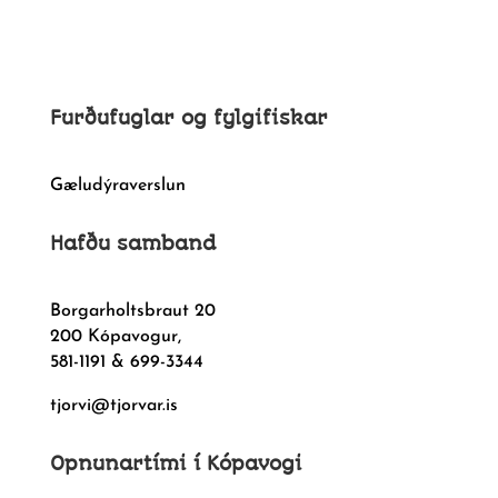
Furðufuglar og fylgifiskar
Gæludýraverslun
Hafðu samband
Borgarholtsbraut 20
200 Kópavogur,
581-1191 & 699-3344
tjorvi@tjorvar.is
Opnunartími í Kópavogi