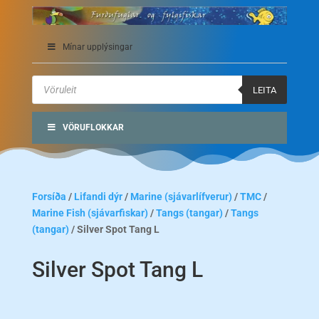
Mínar upplýsingar
Products
search
LEITA
VÖRUFLOKKAR
Forsíða
/
Lifandi dýr
/
Marine (sjávarlífverur)
/
TMC
/
Marine Fish (sjávarfiskar)
/
Tangs (tangar)
/
Tangs
(tangar)
/ Silver Spot Tang L
Silver Spot Tang L