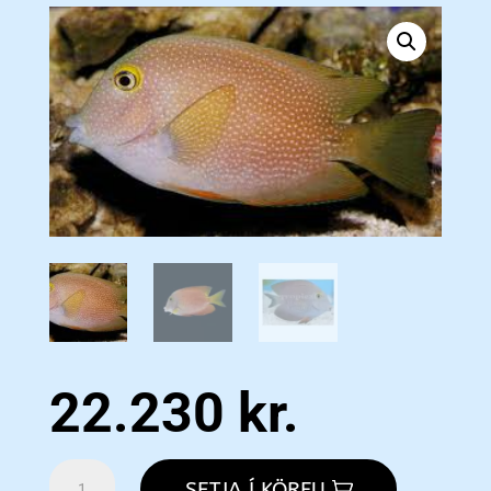
22.230
kr.
Silver
SETJA Í KÖRFU