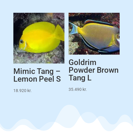
Goldrim
Powder Brown
Mimic Tang –
Tang L
Lemon Peel S
35.490
kr.
18.920
kr.