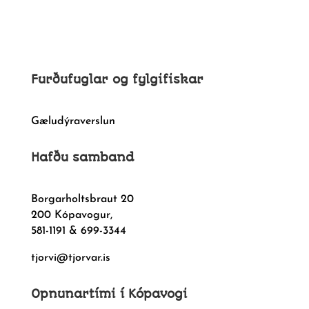
Furðufuglar og fylgifiskar
Gæludýraverslun
Hafðu samband
Borgarholtsbraut 20
200 Kópavogur,
581-1191 & 699-3344
tjorvi@tjorvar.is
Opnunartími í Kópavogi