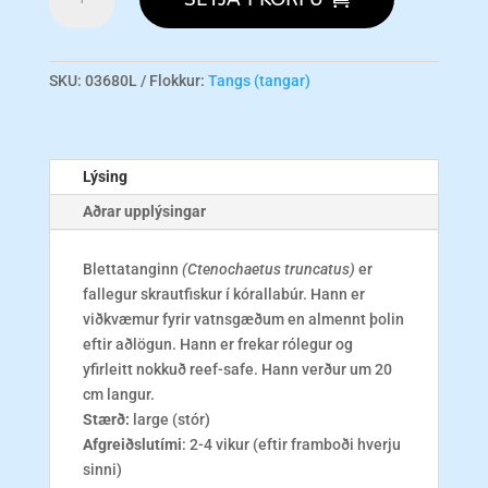
Spot
Tang
L
magn
SKU:
03680L
Flokkur:
Tangs (tangar)
Lýsing
Aðrar upplýsingar
Blettatanginn
(Ctenochaetus truncatus)
er
fallegur skrautfiskur í kórallabúr. Hann er
viðkvæmur fyrir vatnsgæðum en almennt þolin
eftir aðlögun. Hann er frekar rólegur og
yfirleitt nokkuð reef-safe. Hann verður um 20
cm langur.
Stærð:
large (stór)
Afgreiðslutími
: 2-4 vikur (eftir framboði hverju
sinni)