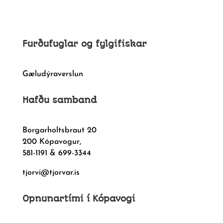
Furðufuglar og fylgifiskar
Gæludýraverslun
Hafðu samband
Borgarholtsbraut 20
200 Kópavogur,
581-1191 & 699-3344
tjorvi@tjorvar.is
Opnunartími í Kópavogi