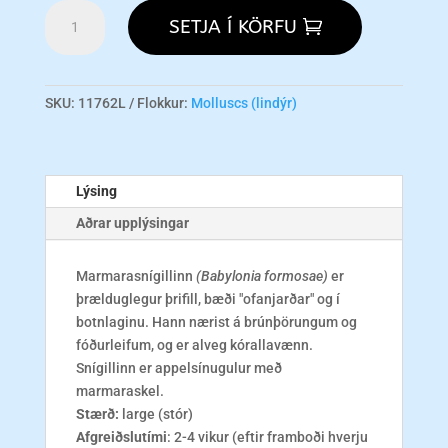
Snail
SETJA Í KÖRFU
-
Orange
Marble
L
SKU:
11762L
Flokkur:
Molluscs (lindýr)
magn
Lýsing
Aðrar upplýsingar
Marmarasnígillinn
(Babylonia formosae)
er
þrælduglegur þrifill, bæði "ofanjarðar" og í
botnlaginu. Hann nærist á brúnþörungum og
fóðurleifum, og er alveg kórallavænn.
Snígillinn er appelsínugulur með
marmaraskel.
Stærð:
large (stór)
Afgreiðslutími
: 2-4 vikur (eftir framboði hverju