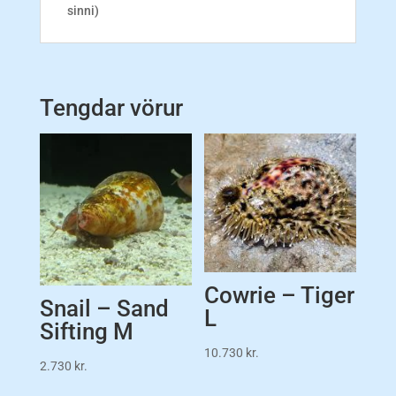
sinni)
Tengdar vörur
Cowrie – Tiger
Snail – Sand
L
Sifting M
10.730
kr.
2.730
kr.