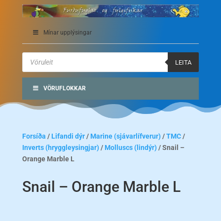
Mínar upplýsingar
Products
search
LEITA
VÖRUFLOKKAR
Forsíða
/
Lifandi dýr
/
Marine (sjávarlífverur)
/
TMC
/
Inverts (hryggleysingjar)
/
Molluscs (lindýr)
/ Snail –
Orange Marble L
Snail – Orange Marble L