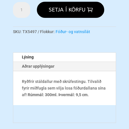
Stainless
SETJA Í KÖRFU
Steel
Cup
w/Screw
300ml
SKU:
TX5497
Flokkur:
Fóður- og vatnsílát
magn
Lýsing
Aðrar upplýsingar
Ryðfrír stáldallur með skrúfestingu. Tilvalið
fyrir miðfugla sem vilja losa fóðurdallana sína
af!
Rúmmál: 300ml.
Þvermál: 9,5 cm.