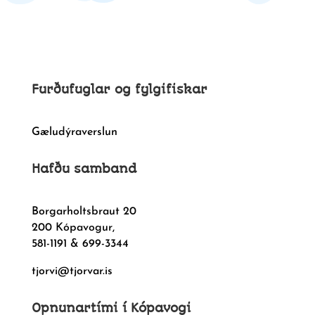
Furðufuglar og fylgifiskar
Gæludýraverslun
Hafðu samband
Borgarholtsbraut 20
200 Kópavogur,
581-1191 & 699-3344
tjorvi@tjorvar.is
Opnunartími í Kópavogi