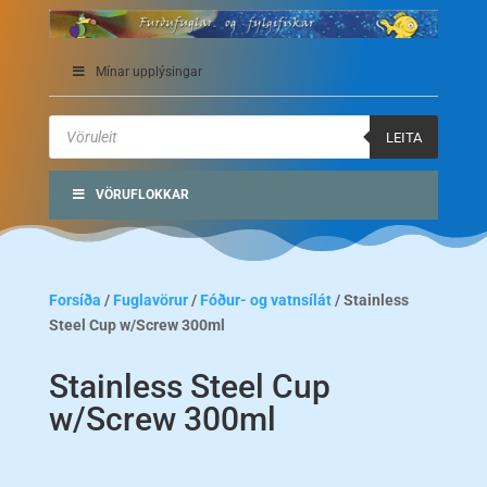
Mínar upplýsingar
Products
search
LEITA
VÖRUFLOKKAR
Forsíða
/
Fuglavörur
/
Fóður- og vatnsílát
/ Stainless
Steel Cup w/Screw 300ml
Stainless Steel Cup
w/Screw 300ml