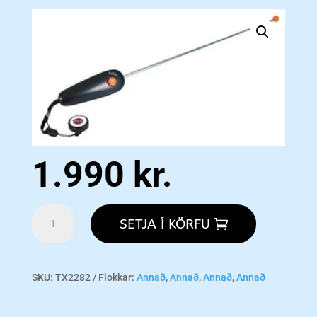
1.990
kr.
Target
SETJA Í KÖRFU
Stick
w/Intergated
Clicker
-
SKU:
TX2282
Flokkar:
Annað
,
Annað
,
Annað
,
Annað
UPPSELT!
magn