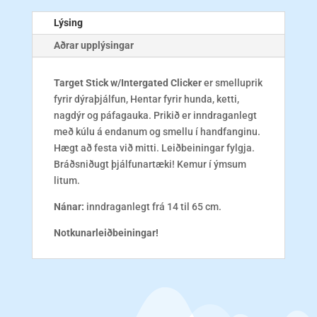
Lýsing
Aðrar upplýsingar
Target Stick w/Intergated Clicker
er smelluprik
fyrir dýraþjálfun, Hentar fyrir hunda, ketti,
nagdýr og páfagauka. Prikið er inndraganlegt
með kúlu á endanum og smellu í handfanginu.
Hægt að festa við mitti. Leiðbeiningar fylgja.
Bráðsniðugt þjálfunartæki! Kemur í ýmsum
litum.
Nánar:
inndraganlegt frá 14 til 65 cm.
Notkunarleiðbeiningar!