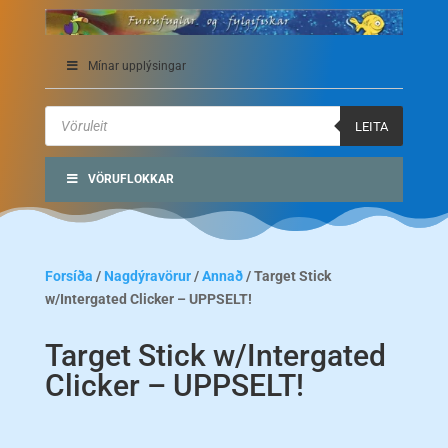
Mínar upplýsingar
Products
search
LEITA
VÖRUFLOKKAR
Forsíða
/
Nagdýravörur
/
Annað
/ Target Stick
w/Intergated Clicker – UPPSELT!
Target Stick w/Intergated
Clicker – UPPSELT!