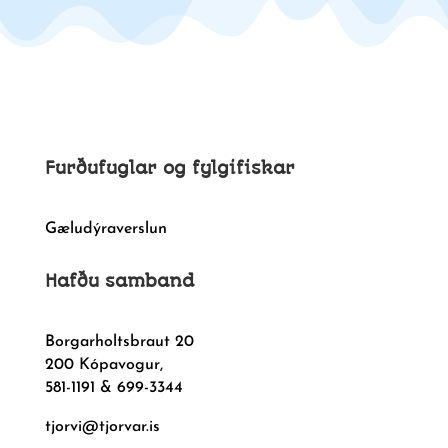
Furðufuglar og fylgifiskar
Gæludýraverslun
Hafðu samband
Borgarholtsbraut 20
200 Kópavogur,
581-1191 & 699-3344
tjorvi@tjorvar.is