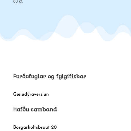
60
kr.
Furðufuglar og fylgifiskar
Gæludýraverslun
Hafðu samband
Borgarholtsbraut 20