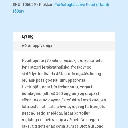
pcs
SKU:
105029
Flokkar:
Furðufuglar
,
Live Food (lifandi
-
fóður)
UPPSELT!
magn
Lýsing
Aðrar upplýsingar
Hveitibjöllur
(Tenebrio molitor)
eru kostafóður
fyrir stærri ferskvatnsfiska, froskdýr og
skriðdýr. Innihalda 48% prótín og 40% fitu og
eru auk þess góð kalíumuppspretta.
Hveitibjöllurnar lifa frekar stutt, verpa í
botnlaginu (allt að 500 eggjum) og drepast
síðan. Best að geyma í stofuhita í myrkvuðu en
loftræstu íláti. Lifa á hveiti, rúgi og haframjöli.
Best að setja sneiddar, hráar kartöflur
reglulega til þeirra upp á að þeir fái nægan
raka. Og gott er að setja JurassiDiet GutLoad