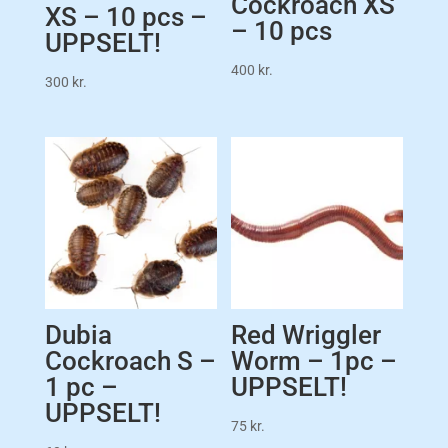
Cockroach XS
XS – 10 pcs –
– 10 pcs
UPPSELT!
400
kr.
300
kr.
Dubia
Red Wriggler
Cockroach S –
Worm – 1pc –
1 pc –
UPPSELT!
UPPSELT!
75
kr.