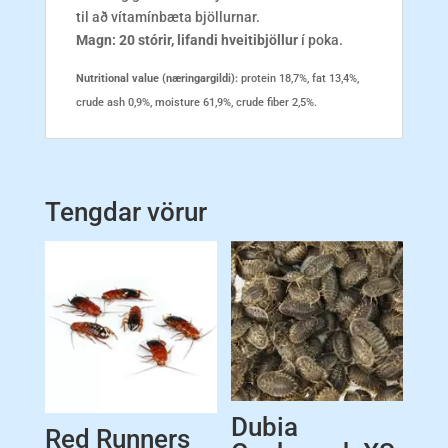
til að vítamínbæta bjöllurnar.
Magn: 20 stórir, lifandi hveitibjöllur
í poka.
Nutritional value (næringargildi):
protein 18,7%, fat 13,4%,
crude ash 0,9%, moisture 61,9%, crude fiber 2,5%.
Tengdar vörur
Dubia
Red Runners