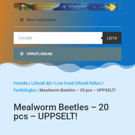
Mínar upplýsingar
Products
search
LEITA
VÖRUFLOKKAR
Forsíða
/
Lifandi dýr
/
Live Food (lifandi fóður)
/
Furðufuglar
/ Mealworm Beetles – 20 pcs – UPPSELT!
Mealworm Beetles – 20
pcs – UPPSELT!