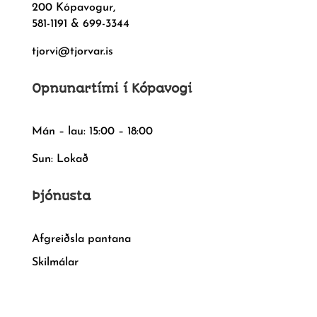
200 Kópavogur,
581-1191 & 699-3344
tjorvi@tjorvar.is
Opnunartími í Kópavogi
Mán – lau: 15:00 – 18:00
Sun: Lokað
Þjónusta
Afgreiðsla pantana
Skilmálar