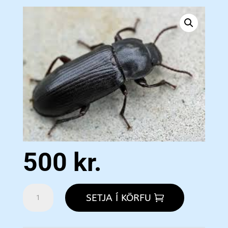
500
kr.
Mealworm
SETJA Í KÖRFU
Beetles
-
20