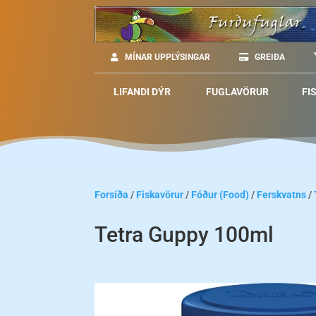
MÍNAR UPPLÝSINGAR
GREIÐA
LIFANDI DÝR
FUGLAVÖRUR
FI
Forsíða
/
Fiskavörur
/
Fóður (Food)
/
Ferskvatns
/
Tetra Guppy 100ml