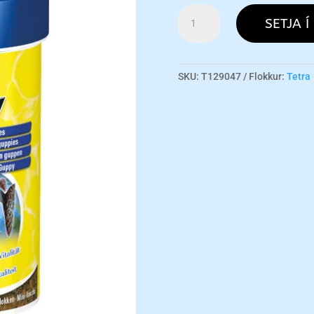
Tetra
SETJA Í
Guppy
100ml
magn
SKU:
T129047
Flokkur:
Tetra