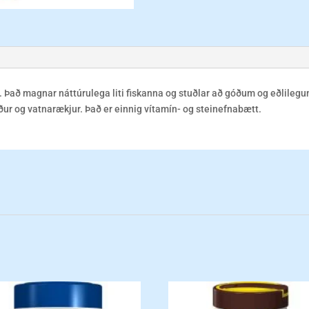
a. Það magnar náttúrulega liti fiskanna og stuðlar að góðum og eðlilegu
óður og vatnarækjur. Það er einnig vítamín- og steinefnabætt.