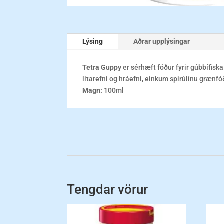
Lýsing
Aðrar upplýsingar
Tetra Guppy
er sérhæft fóður fyrir gúbbífisk
litarefni og hráefni, einkum spirúlínu grænf
Magn:
100ml
Tengdar vörur