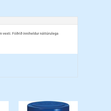
m vexti. Fóðrið inniheldur náttúrulega