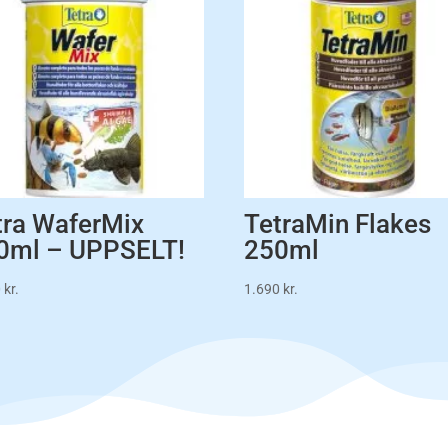
tra WaferMix
TetraMin Flakes
0ml – UPPSELT!
250ml
0
kr.
1.690
kr.