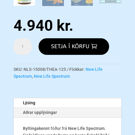
4.940
kr.
Thera
SETJA Í KÖRFU
A
Regular
Fish
w/Extra
SKU:
NLS-15008/THEA-125
Flokkar:
New Life
Garlic
Spectrum
,
New Life Spectrum
125g
magn
Lýsing
Aðrar upplýsingar
Byltingakennt
fóður frá
New Life Spectrum.