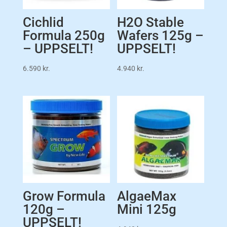
Cichlid
H2O Stable
Formula 250g
Wafers 125g –
– UPPSELT!
UPPSELT!
6.590
kr.
4.940
kr.
Grow Formula
AlgaeMax
120g –
Mini 125g
UPPSELT!