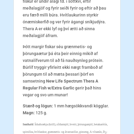
fiskur er undir álagi td. í sóttkví, eftir
meðalagjöf og fyrir seiði fyrir og eftir að þau
eru færð milli búra. Hvítlaukurinn styrkir
ónæmiskerfið og ver fyrir ágangi sníkjudýra.
Thera A er ekki lyf og því ætti að sinna
meðalagjöf áfram.
Þótt margir fiskar séu grænmetis- og
þörungaætur þá éta þeir einnig mikið af
vatnalífverum til að fá nauðsynleg prótein.
Búrlíf tryggir yfirleitt ekki nægt framboð af
þörungum til að mæta þessari þörf en
samsetning
New Life Spectrum Thera A
Regular Fish w/Extra Garlic
gerir það hins
vegar og svo um munar!
Stærð og lögun:
1 mm hægsökkvandi kögglar.
Magn:
125 g.
Innihald:
Íshafsrækja (krill), síldarmjöl, hveiti, þörungamjöl, betakarótín,
spirulína, hvítlaukur, grænmetis- og ávaxtaolíur, ginseng, A-vítamín, D
-
3