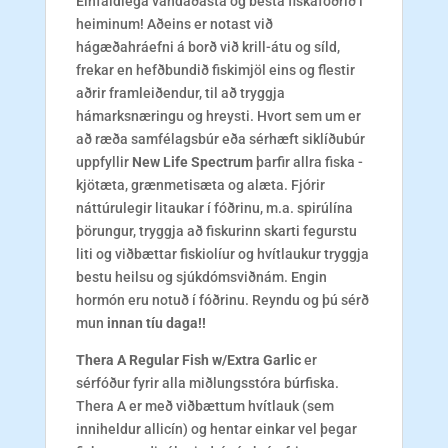
Einfaldlega vandaðasta og besta fiskafóðrið í
heiminum! Aðeins er notast við
hágæðahráefni á borð við krill-átu og síld,
frekar en hefðbundið fiskimjöl eins og flestir
aðrir framleiðendur, til að tryggja
hámarksnæringu og hreysti. Hvort sem um er
að ræða samfélagsbúr eða sérhæft siklíðubúr
uppfyllir
New Life Spectrum
þarfir allra fiska -
kjötæta, grænmetisæta og alæta. Fjórir
náttúrulegir litaukar í fóðrinu, m.a. spirúlína
þörungur, tryggja að fiskurinn skarti fegurstu
liti og viðbættar fiskiolíur og hvítlaukur tryggja
bestu heilsu og sjúkdómsviðnám. Engin
hormón eru notuð í fóðrinu. Reyndu og þú sérð
mun
innan tíu daga!!
Thera A Regular Fish w/Extra Garlic
er
sérfóður fyrir alla miðlungsstóra búrfiska.
Thera A er með viðbættum hvítlauk (sem
inniheldur allicín) og hentar einkar vel þegar