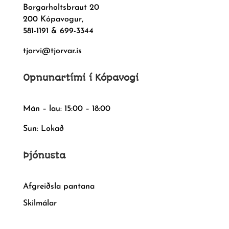
Borgarholtsbraut 20
200 Kópavogur,
581-1191 & 699-3344
tjorvi@tjorvar.is
Opnunartími í Kópavogi
Mán – lau: 15:00 – 18:00
Sun: Lokað
Þjónusta
Afgreiðsla pantana
Skilmálar