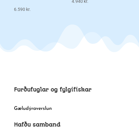
4.940
kr.
6.590
kr.
Furðufuglar og fylgifiskar
Gæludýraverslun
Hafðu samband