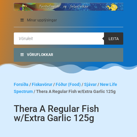
Mínar upplýsingar
Products
search
LEITA
VÖRUFLOKKAR
Forsíða
/
Fiskavörur
/
Fóður (Food)
/
Sjávar
/
New Life
Spectrum
/ Thera A Regular Fish w/Extra Garlic 125g
Thera A Regular Fish
w/Extra Garlic 125g