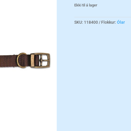
Ekki til á lager
SKU:
118400
Flokkur:
Ólar