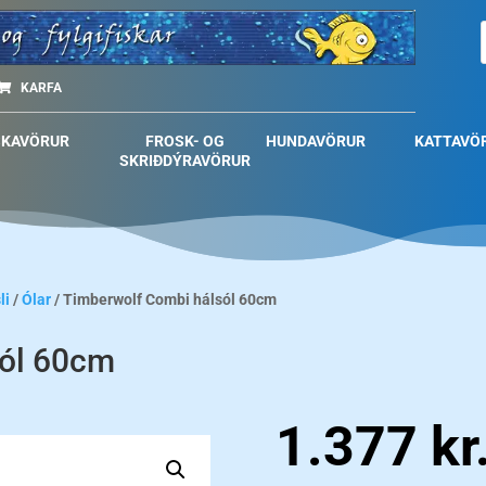
KARFA
SKAVÖRUR
FROSK- OG
HUNDAVÖRUR
KATTAVÖ
SKRIÐDÝRAVÖRUR
li
/
Ólar
/ Timberwolf Combi hálsól 60cm
sól 60cm
1.377
kr