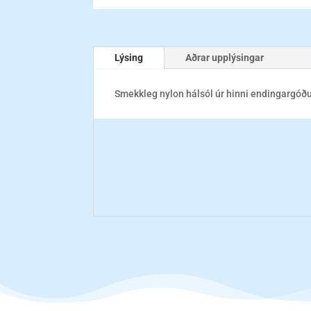
Lýsing
Aðrar upplýsingar
Smekkleg nylon hálsól úr hinni endingargóð