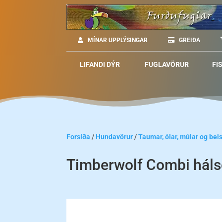
MÍNAR UPPLÝSINGAR
GREIÐA
LIFANDI DÝR
FUGLAVÖRUR
FI
Forsíða
/
Hundavörur
/
Taumar, ólar, múlar og beis
Timberwolf Combi hál