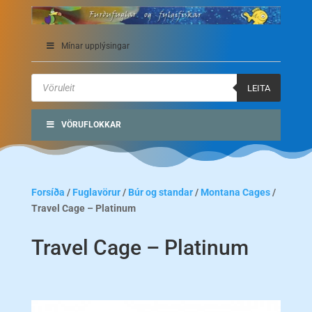
Mínar upplýsingar
Products
search
LEITA
VÖRUFLOKKAR
Forsíða
/
Fuglavörur
/
Búr og standar
/
Montana Cages
/
Travel Cage – Platinum
Travel Cage – Platinum