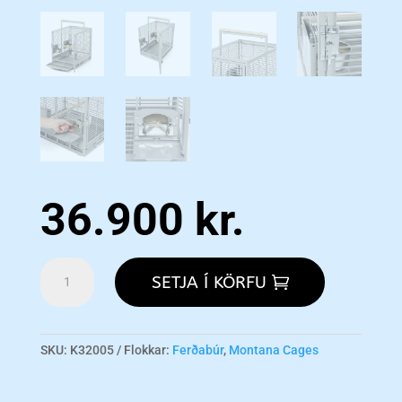
36.900
kr.
Travel
SETJA Í KÖRFU
Cage
-
Platinum
magn
SKU:
K32005
Flokkar:
Ferðabúr
,
Montana Cages