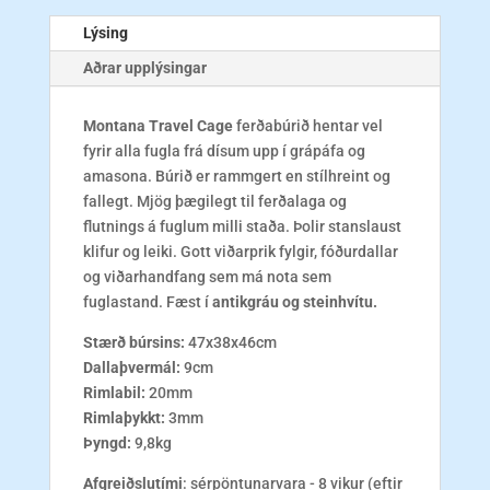
Lýsing
Aðrar upplýsingar
Montana Travel Cage
ferðabúrið hentar vel
fyrir alla fugla frá dísum upp í grápáfa og
amasona. Búrið er rammgert en stílhreint og
fallegt. Mjög þægilegt til ferðalaga og
flutnings á fuglum milli staða. Þolir stanslaust
klifur og leiki. Gott viðarprik fylgir, fóðurdallar
og viðarhandfang sem má nota sem
fuglastand. Fæst í
antikgráu og steinhvítu.
Stærð búrsins:
47x38x46cm
Dallaþvermál:
9cm
Rimlabil:
20mm
Rimlaþykkt:
3mm
Þyngd:
9,8kg
Afgreiðslutími
: sérpöntunarvara - 8 vikur (eftir