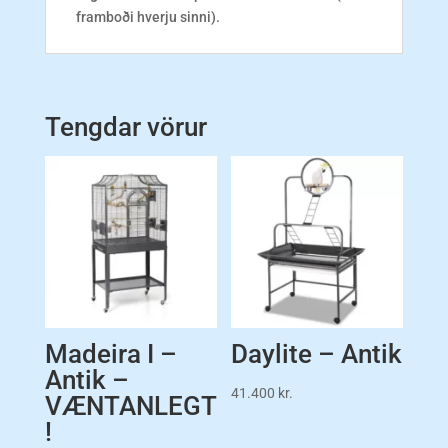
framboði hverju sinni).
Tengdar vörur
Madeira I –
Daylite – Antik
Antik –
41.400
kr.
VÆNTANLEGT
!