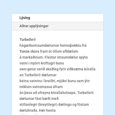
24.000l/h
magn
Lýsing
Aðrar upplýsingar
Tu
rbelle®
hágæðastraumdælurnar heimsþekktu frá
Tunze
skara fram úr öllum afldælum
á markaðinum. Flestar straumdælur spýta
vatni í mjórri kröftugri bunu
sem getur verið skaðleg fyrir viðkvæma kóralla
en Turbelle® dælurnar
beina vatninu í breiðri, mjúkri bunu sem ýtir
miklum vatnsmassa áfram
án þess að ofreyna kórallaholsepa. Turbelle®
dælurnar fást bæði með
stillanlegri (breytilegri) dælingu og föstum
dæluhraða. Þær henta