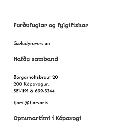
Furðufuglar og fylgifiskar
Gæludýraverslun
Hafðu samband
Borgarholtsbraut 20
200 Kópavogur,
581-1191 & 699-3344
tjorvi@tjorvar.is
Opnunartími í Kópavogi