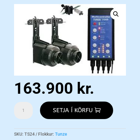
163.900
kr.
Turbelle®
SETJA Í KÖRFU
Stream
Kit
TS24
-
SKU:
TS24
Flokkur:
Tunze