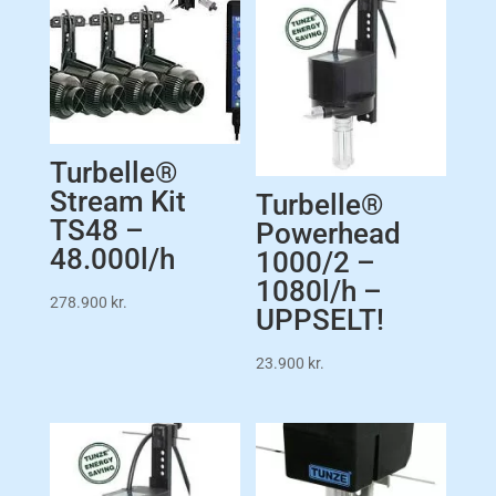
Turbelle®
Stream Kit
Turbelle®
TS48 –
Powerhead
48.000l/h
1000/2 –
1080l/h –
278.900
kr.
UPPSELT!
23.900
kr.