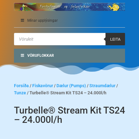
Mínar upplýsingar
Products
search
LEITA
VÖRUFLOKKAR
Forsíða
/
Fiskavörur
/
Dælur (Pumps)
/
Straumdælur
/
Tunze
/ Turbelle® Stream Kit TS24 – 24.000l/h
Turbelle® Stream Kit TS24
– 24.000l/h