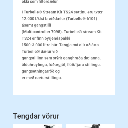
ekki sem filterdælu
r.
Í
Turbelle® Stream Kit TS24
settinu eru tvær
12.000 l/klst breiðdælur (
Turbelle® 6101
)
ásamt gangstilli
(
Multicontroller 7095
). Turbelle® stream Kit
TS24 er fínn byrjendapakki
í 500-3.000 lítra búr. Tengja má allt að átta
Turbelle® dælur við
gangstillinn sem stýrir ganghraða dælanna,
ölduhreyfingu, fóðurgjöf,
flóð/fjara stillingu,
gangsetningarröð og
er með næturstillingu
.
Tengdar vörur