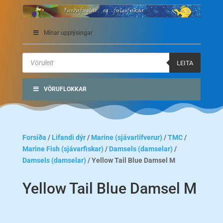
Mínar upplýsingar
Products
search
LEITA
VÖRUFLOKKAR
Forsíða
/
Lifandi dýr
/
Marine (sjávarlífverur)
/
TMC
/
Marine Fish (sjávarfiskar)
/
Damsels (damselar)
/
Damsels (damselar)
/ Yellow Tail Blue Damsel M
Yellow Tail Blue Damsel M