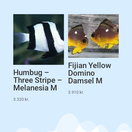
Fijian Yellow
Humbug –
Domino
Three Stripe –
Damsel M
Melanesia M
3.910
kr.
3.320
kr.