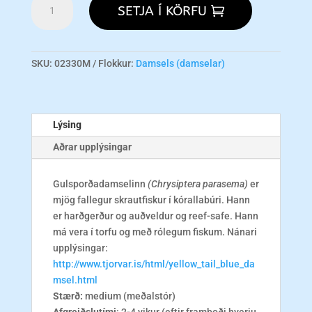
SETJA Í KÖRFU
Tail
Blue
Damsel
M
SKU:
02330M
Flokkur:
Damsels (damselar)
magn
Lýsing
Aðrar upplýsingar
Gulsporðadamselinn
(Chrysiptera parasema)
er
mjög fallegur skrautfiskur í kórallabúri. Hann
er harðgerður og auðveldur og reef-safe. Hann
má vera í torfu og með rólegum fiskum. Nánari
upplýsingar:
http://www.tjorvar.is/html/yellow_tail_blue_da
msel.html
Stærð:
medium (meðalstór)