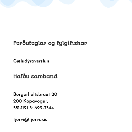
Furðufuglar og fylgifiskar
Gæludýraverslun
Hafðu samband
Borgarholtsbraut 20
200 Kópavogur,
581-1191 & 699-3344
tjorvi@tjorvar.is