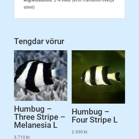
Afgreiðslutími
: 2-4 vikur (eftir framboði hverju
sinni)
Tengdar vörur
Humbug –
Humbug –
Three Stripe –
Four Stripe L
Melanesia L
2.930
kr.
3.710
kr.