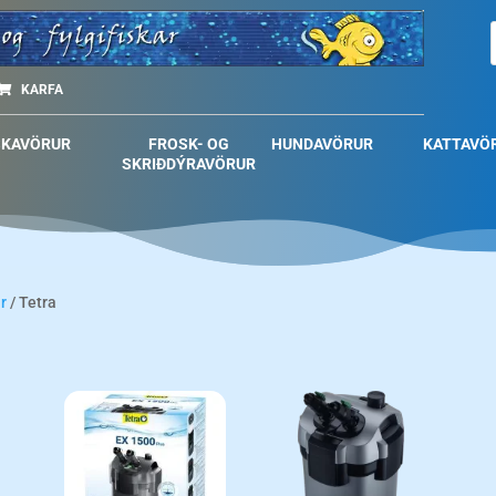
KARFA
SKAVÖRUR
FROSK- OG
HUNDAVÖRUR
KATTAVÖ
SKRIÐDÝRAVÖRUR
r
/ Tetra