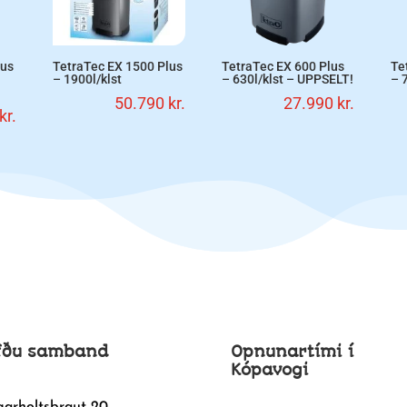
lus
TetraTec EX 1500 Plus
TetraTec EX 600 Plus
Te
– 1900l/klst
– 630l/klst – UPPSELT!
– 
50.790
kr.
27.990
kr.
kr.
fðu samband
Opnunartími í
Kópavogi
garholtsbraut 20