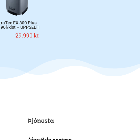
traTec EX 800 Plus
790l/klst – UPPSELT!
29.990
kr.
Þjónusta
Afgreiðsla pantana