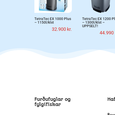
TetraTec EX 1000 Plus
TetraTec EX 1200 P
– 1150l/klst
– 1300l/klst –
UPPSELT!
32.900
kr.
44.990
Furðufuglar og
Ha
fylgifiskar
Bor