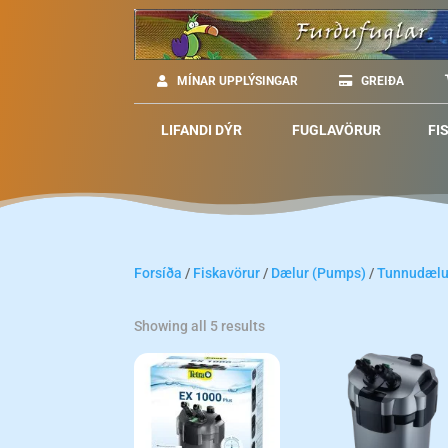
MÍNAR UPPLÝSINGAR
GREIÐA
LIFANDI DÝR
FUGLAVÖRUR
FI
Forsíða
/
Fiskavörur
/
Dælur (Pumps)
/
Tunnudælu
Showing all 5 results