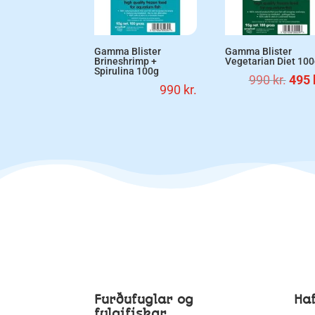
Gamma Blister
Gamma Blister
Brineshrimp +
Vegetarian Diet 10
Spirulina 100g
Origi
990
kr.
495
990
kr.
pric
was:
990 k
Furðufuglar og
Ha
fylgifiskar