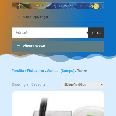
Mínar upplýsingar
Products
search
LEITA
VÖRUFLOKKAR
Forsíða
/
Fiskavörur
/
Sumpar (Sumps)
/ Tunze
Showing all 6 results