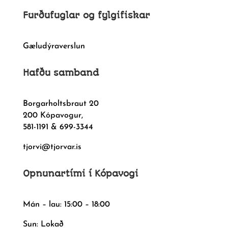
Furðufuglar og fylgifiskar
Gæludýraverslun
Hafðu samband
Borgarholtsbraut 20
200 Kópavogur,
581-1191 & 699-3344
tjorvi@tjorvar.is
Opnunartími í Kópavogi
Mán – lau: 15:00 – 18:00
Sun: Lokað