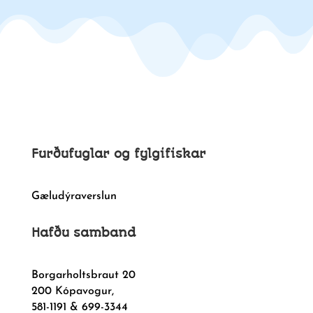
Furðufuglar og fylgifiskar
Gæludýraverslun
Hafðu samband
Borgarholtsbraut 20
200 Kópavogur,
581-1191 & 699-3344