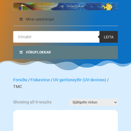
Mínar upplýsingar
Products
search
LEITA
VÖRUFLOKKAR
Forsíða
/
Fiskavörur
/
UV gerilsneyðir (UV-devices)
/
TMC
Showing all 9 results