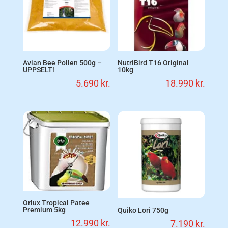
Avian Bee Pollen 500g –
NutriBird T16 Original
UPPSELT!
10kg
5.690
kr.
18.990
kr.
Orlux Tropical Patee
Premium 5kg
Quiko Lori 750g
12.990
kr.
7.190
kr.