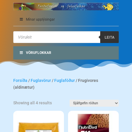
Mínar upplýsingar
Products
search
LEITA
VÖRUFLOKKAR
Forsíða
/
Fuglavörur
/
Fuglafóður
/ Frugivores
(aldinætur)
Showing all 4 results