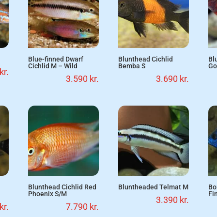
Blue-finned Dwarf
Blunthead Cichlid
Bl
Cichlid M – Wild
Bemba S
Go
kr.
3.590
kr.
3.690
kr.
Blunthead Cichlid Red
Bluntheaded Telmat M
Bo
Phoenix S/M
Fi
3.390
kr.
kr.
7.790
kr.