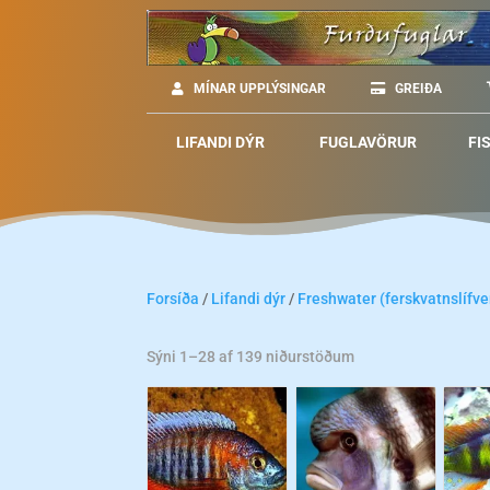
MÍNAR UPPLÝSINGAR
GREIÐA
LIFANDI DÝR
FUGLAVÖRUR
FI
Forsíða
/
Lifandi dýr
/
Freshwater (ferskvatnslífve
Sýni 1–28 af 139 niðurstöðum