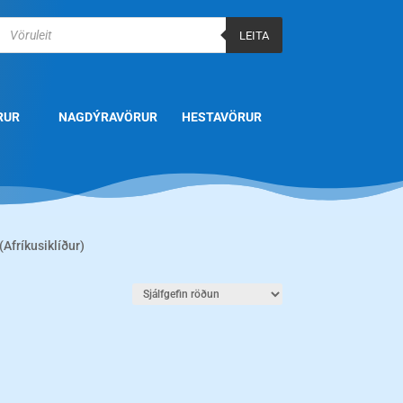
Products
search
LEITA
RUR
NAGDÝRAVÖRUR
HESTAVÖRUR
(Afríkusiklíður)