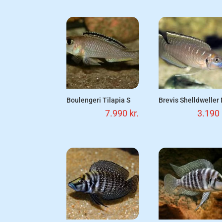
Boulengeri Tilapia S
Brevis Shelldweller
7.990
kr.
3.190