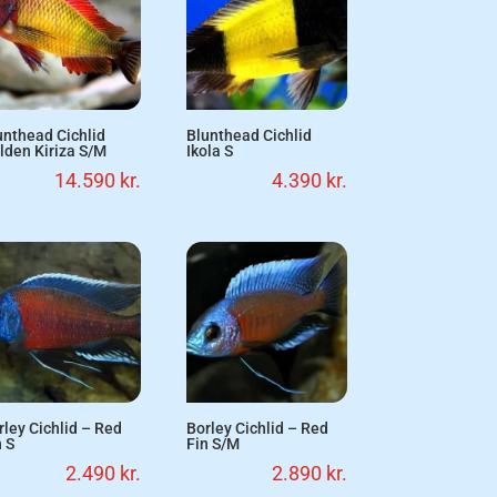
unthead Cichlid
Blunthead Cichlid
lden Kiriza S/M
Ikola S
14.590
kr.
4.390
kr.
rley Cichlid – Red
Borley Cichlid – Red
n S
Fin S/M
2.490
kr.
2.890
kr.