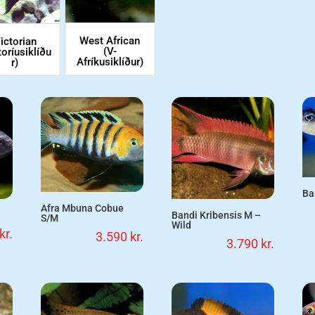
West African
ictorian
(V-
toríusiklíðu
Afríkusiklíður)
r)
Ba
Afra Mbuna Cobue
Bandi Kribensis M –
S/M
Wild
kr.
3.590
kr.
3.790
kr.