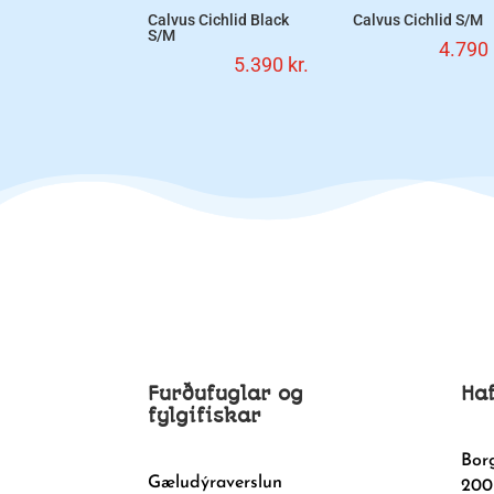
Calvus Cichlid Black
Calvus Cichlid S/M
S/M
4.790
5.390
kr.
Furðufuglar og
Ha
fylgifiskar
Bor
Gæludýraverslun
200