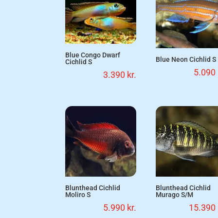
Blue Congo Dwarf
Blue Neon Cichlid S
Cichlid S
5.090
3.390
kr.
Blunthead Cichlid
Blunthead Cichlid
Moliro S
Murago S/M
5.990
kr.
15.390