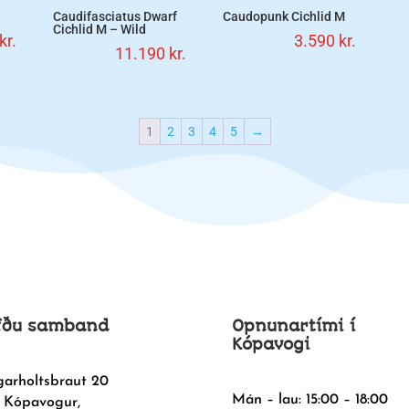
Caudifasciatus Dwarf
Caudopunk Cichlid M
Cichlid M – Wild
kr.
3.590
kr.
11.190
kr.
1
2
3
4
5
→
fðu samband
Opnunartími í
Kópavogi
garholtsbraut 20
Mán – lau: 15:00 – 18:00
 Kópavogur,