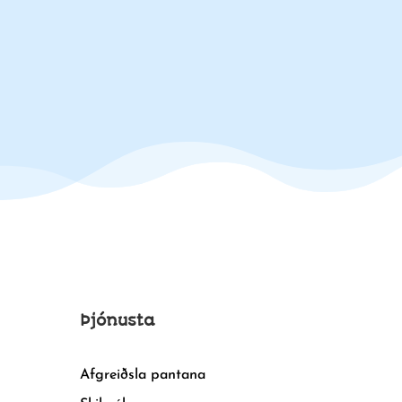
Þjónusta
Afgreiðsla pantana