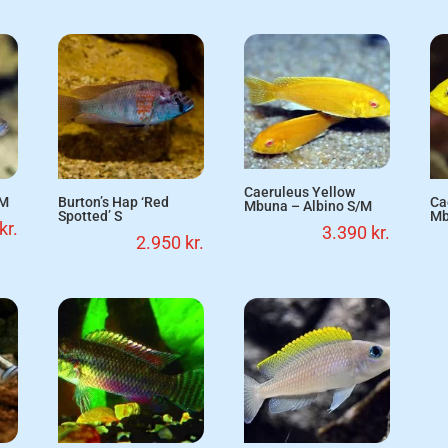
Caeruleus Yellow
 M
Burton’s Hap ‘Red
Ca
Mbuna – Albino S/M
Spotted’ S
Mb
kr.
3.390
kr.
2.950
kr.