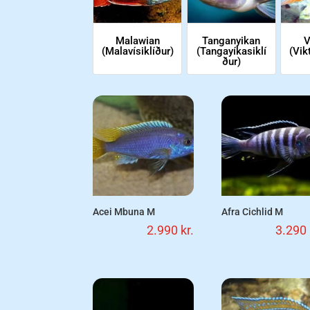
Malawian
Tanganyikan
V
(Malavísiklíður)
(Tangayíkasiklí
(Vik
ður)
Acei Mbuna M
Afra Cichlid M
2.990
kr.
3.290