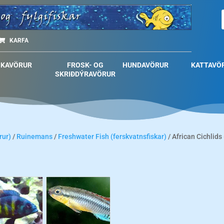
KARFA
SKAVÖRUR
FROSK- OG
HUNDAVÖRUR
KATTAVÖ
SKRIÐDÝRAVÖRUR
rur)
/
Ruinemans
/
Freshwater Fish (ferskvatnsfiskar)
/ African Cichlids 