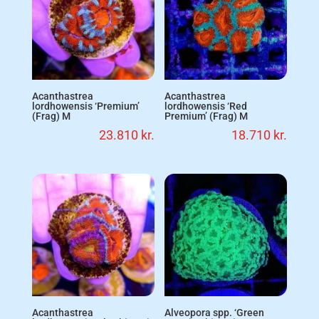
Acanthastrea
Acanthastrea
lordhowensis ‘Premium’
lordhowensis ‘Red
(Frag) M
Premium’ (Frag) M
23.810
kr.
18.710
kr.
Acanthastrea
Alveopora spp. ‘Green