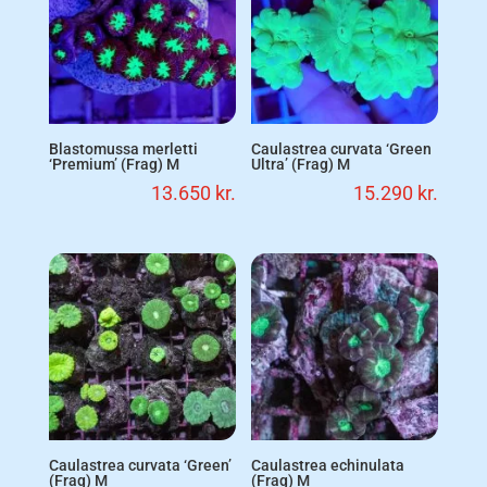
Blastomussa merletti
Caulastrea curvata ‘Green
‘Premium’ (Frag) M
Ultra’ (Frag) M
13.650
kr.
15.290
kr.
Caulastrea curvata ‘Green’
Caulastrea echinulata
(Frag) M
(Frag) M