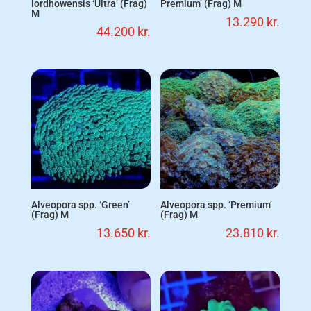
lordhowensis ‘Ultra’ (Frag)
Premium’ (Frag) M
M
13.290
kr.
44.200
kr.
Alveopora spp. ‘Green’
Alveopora spp. ‘Premium’
(Frag) M
(Frag) M
13.650
kr.
23.810
kr.