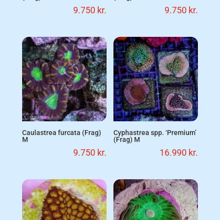
9.750
kr.
9.750
kr.
Caulastrea furcata (Frag)
Cyphastrea spp. ‘Premium’
M
(Frag) M
9.750
kr.
16.990
kr.