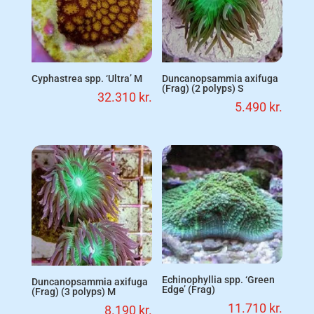
Cyphastrea spp. ‘Ultra’ M
Duncanopsammia axifuga
(Frag) (2 polyps) S
32.310
kr.
5.490
kr.
Echinophyllia spp. ‘Green
Duncanopsammia axifuga
Edge’ (Frag)
(Frag) (3 polyps) M
11.710
kr.
8.190
kr.