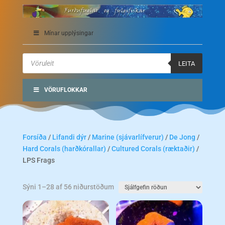
Mínar upplýsingar
Products
search
LEITA
VÖRUFLOKKAR
Forsíða
/
Lifandi dýr
/
Marine (sjávarlífverur)
/
De Jong
/
Hard Corals (harðkórallar)
/
Cultured Corals (ræktaðir)
/
LPS Frags
Sýni 1–28 af 56 niðurstöðum