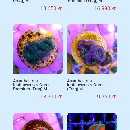
(Frag) M
‘Premium’ (Frag) M
13.650
kr.
16.990
kr.
Acanthastrea
Acanthastrea
lordhowensis ‘Green
lordhowensis ‘Green’
Premium’ (Frag) M
(Frag) M
18.710
kr.
9.750
kr.