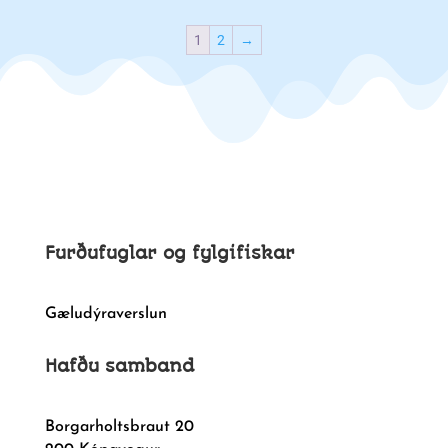
1
2
→
Furðufuglar og fylgifiskar
Gæludýraverslun
Hafðu samband
Borgarholtsbraut 20