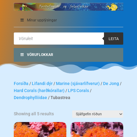
Mínar upplýsingar
Products
search
LEITA
VÖRUFLOKKAR
Forsíða
/
Lifandi dýr
/
Marine (sjávarlífverur)
/
De Jong
/
Hard Corals (harðkórallar)
/
LPS Corals
/
Dendrophylliidae
/ Tubastrea
Showing all 5 results