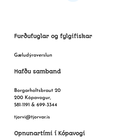
Furðufuglar og fylgifiskar
Gæludýraverslun
Hafðu samband
Borgarholtsbraut 20
200 Kópavogur,
581-1191 & 699-3344
tjorvi@tjorvar.is
Opnunartími í Kópavogi