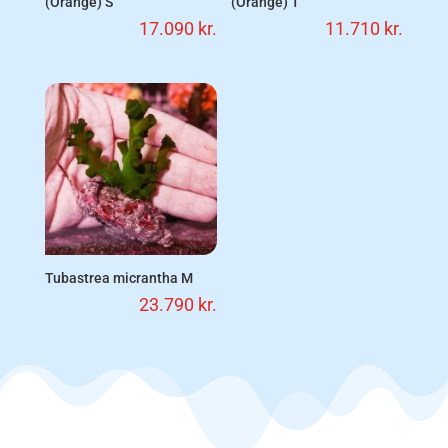
(Orange) S
(Orange) T
17.090
kr.
11.710
kr.
Tubastrea micrantha M
23.790
kr.