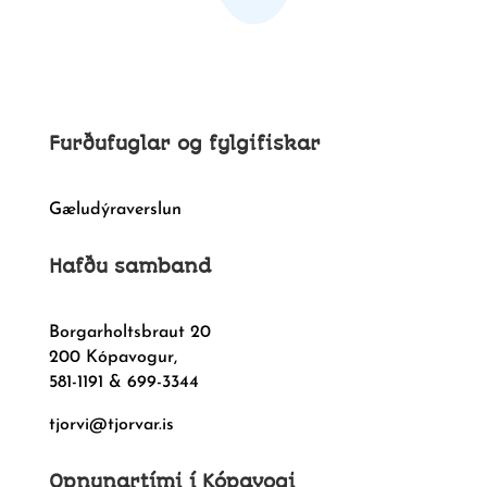
Furðufuglar og fylgifiskar
Gæludýraverslun
Hafðu samband
Borgarholtsbraut 20
200 Kópavogur,
581-1191 & 699-3344
tjorvi@tjorvar.is
Opnunartími í Kópavogi