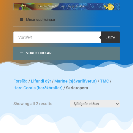
Mínar upplýsingar
Products
search
LEITA
VÖRUFLOKKAR
Forsíða
/
Lifandi dýr
/
Marine (sjávarlífverur)
/
TMC
/
Hard Corals (harðkórallar)
/ Seriatopora
Showing all 2 results