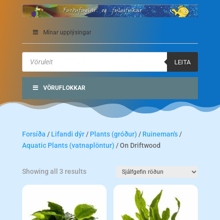
Mínar upplýsingar
Products
search
LEITA
VÖRUFLOKKAR
Forsíða
/
Lifandi dýr
/
Plants (gróður)
/
Ruineman's
/
Aquatic Plants (vatnaplöntur)
/ On Driftwood
Showing all 3 results