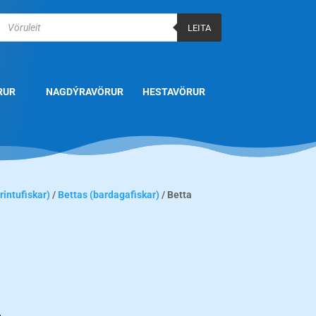
Products
search
LEITA
RUR
NAGDÝRAVÖRUR
HESTAVÖRUR
rintufiskar)
/
Bettas (bardagafiskar)
/ Betta
.