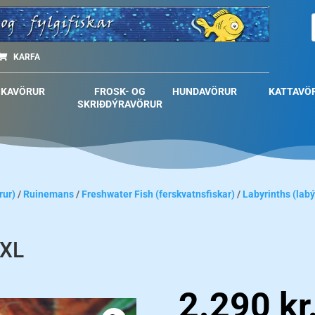
KARFA
SKAVÖRUR
FROSK- OG
HUNDAVÖRUR
KATTAVÖ
SKRIÐDÝRAVÖRUR
rur)
/
Ruinemans
/
Freshwater Fish (ferskvatnsfiskar)
/
Labyrinths (labý
 XL
2.290
kr