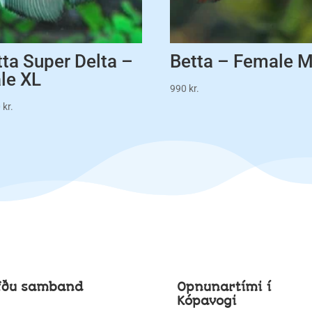
tta Super Delta –
Betta – Female 
le XL
990
kr.
0
kr.
fðu samband
Opnunartími í
Kópavogi