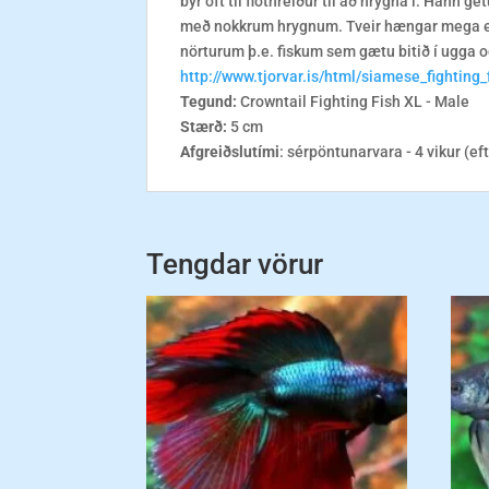
býr oft til flothreiður til að hrygna í. Hann
með nokkrum hrygnum. Tveir hængar mega ek
nörturum þ.e. fiskum sem gætu bitið í ugga 
http://www.tjorvar.is/html/siamese_fighting_
Tegund:
Crowntail Fighting Fish XL - Male
Stærð:
5 cm
Afgreiðslutími
: sérpöntunarvara - 4 vikur (ef
Tengdar vörur