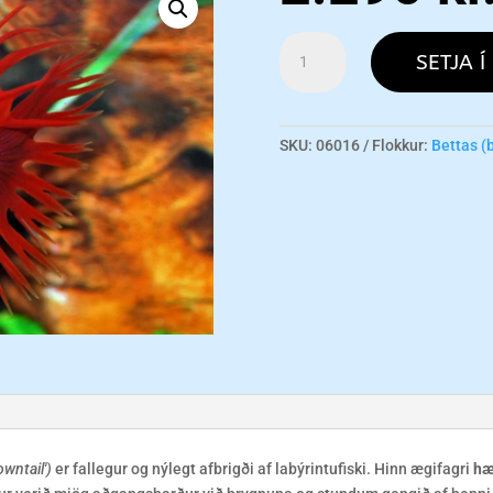
Betta
SETJA Í
Crowntail
-
Male
XL
SKU:
06016
Flokkur:
Bettas (
magn
owntail')
er fallegur og nýlegt afbrigði af labýrintufiski. Hinn ægifagri
hæ