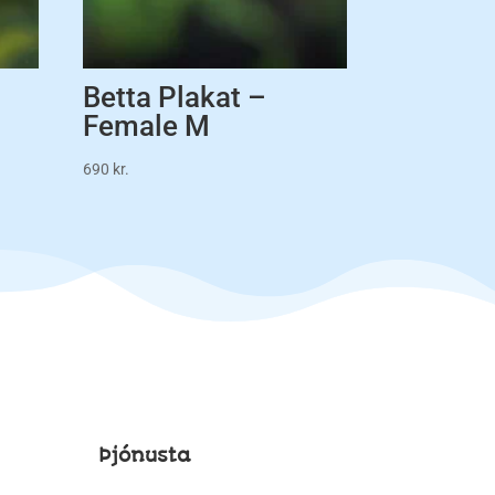
M
Betta Plakat –
Female M
690
kr.
Þjónusta