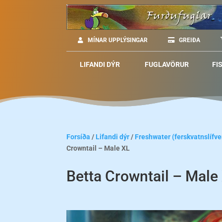
MÍNAR UPPLÝSINGAR
GREIÐA
LIFANDI DÝR
FUGLAVÖRUR
FI
Forsíða
/
Lifandi dýr
/
Freshwater (ferskvatnslífve
Crowntail – Male XL
Betta Crowntail – Male