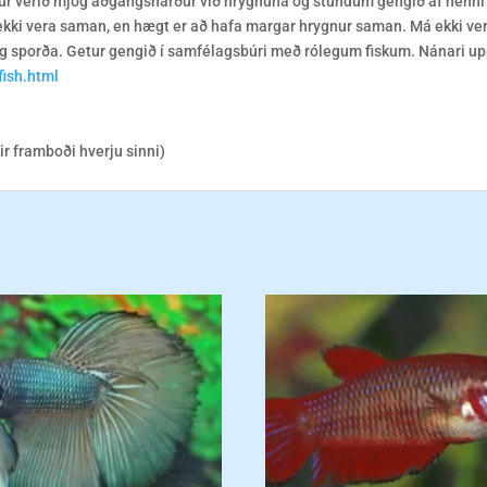
 getur verið mjög aðgangsharður við hrygnuna og stundum gengið af henni
ki vera saman, en hægt er að hafa margar hrygnur saman. Má ekki ve
og sporða. Getur gengið í samfélagsbúri með rólegum fiskum. Nánari up
fish.html
tir framboði hverju sinni)