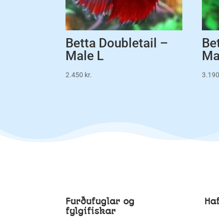
Betta Doubletail –
Be
Male L
Ma
2.450
kr.
3.19
Furðufuglar og
Ha
fylgifiskar