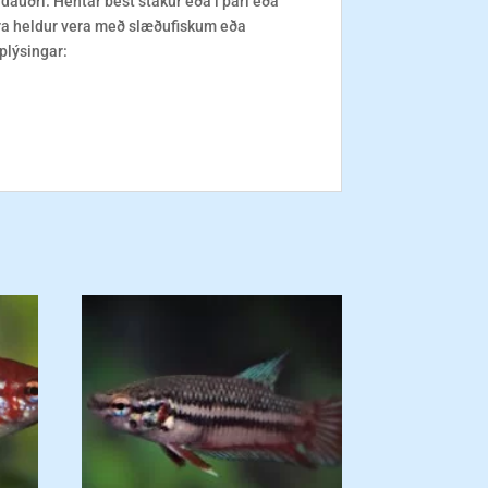
 dauðri. Hentar best stakur eða í pari eða
ra heldur vera með slæðufiskum eða
plýsingar: