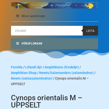
Mínar upplýsingar
Products
search
LEITA
VÖRUFLOKKAR
Forsíða
/
Lifandi dýr
/
Amphibians (froskdýr)
/
Amphibian Shop
/
Newts/Salamanders (salamöndrur)
/
Newts (vatnasalamöndrur)
/ Cynops orientalis M –
UPPSELT
Cynops orientalis M –
UPPSELT