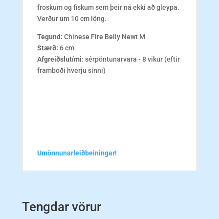
froskum og fiskum sem þeir ná ekki að gleypa.
Verður um 10 cm löng.
Tegund:
Chinese Fire Belly Newt M
Stærð:
6 cm
Afgreiðslutími
: sérpöntunarvara - 8 vikur (eftir
framboði hverju sinni)
Umönnunarleiðbeiningar!
Tengdar vörur