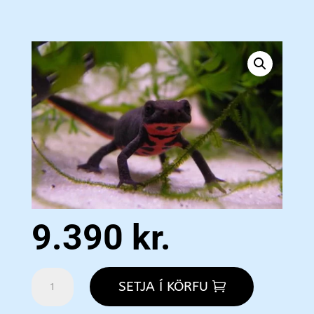
9.390
kr.
Cynops
SETJA Í KÖRFU
orientalis
M