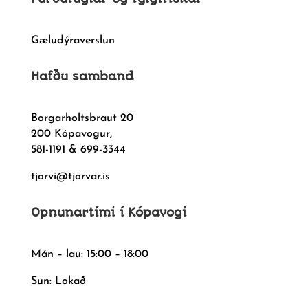
Gæludýraverslun
Hafðu samband
Borgarholtsbraut 20
200 Kópavogur,
581-1191 & 699-3344
tjorvi@tjorvar.is
Opnunartími í Kópavogi
Mán – lau: 15:00 – 18:00
Sun: Lokað