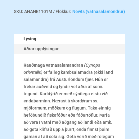
-
UPPSELT
SKU:
ANANE1101M
Flokkur:
Newts (vatnasalamöndrur)
magn
Lýsing
Aðrar upplýsingar
Rauðmaga vatnasalamandran
(Cynops
orientalis)
er falleg kambsalamadra (ekki land
salamandra) frá Austurlöndum fjær. Hún er
frekar auðveld og lyndir vel aðra af sömu
tegund. Karldýrið er með sýnilega eistu við
endaþarminn. Nærast á skordýrum ss.
mjölormum, möðkum og flugum. Taka einnig
hefðbundið fiskafóður eða fóðurtöflur. Þurfa
að vera í vatni með aðgang að landi eða amk.
að geta klifrað upp á þurrt, enda finnst þeim
gaman af að sóla sig. Geta verið með rólegum