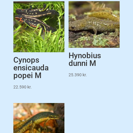
Hynobius
Cynops
dunni M
ensicauda
popei M
25.390
kr.
22.590
kr.