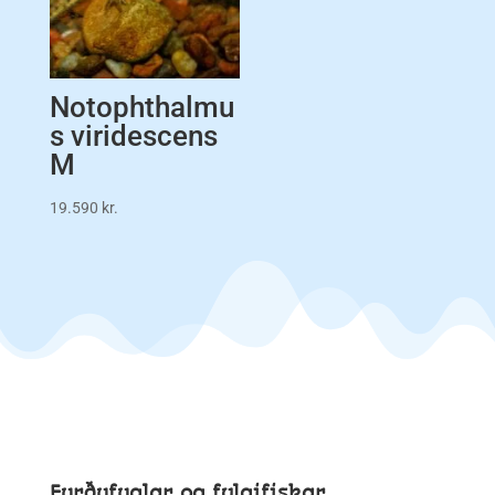
Notophthalmu
s viridescens
M
19.590
kr.
Furðufuglar og fylgifiskar