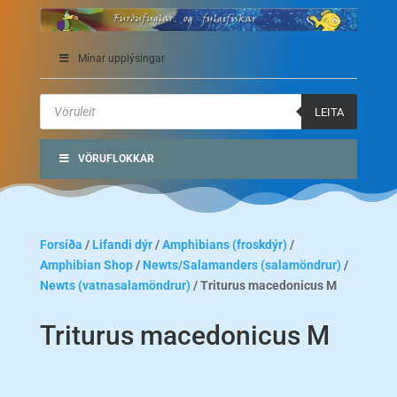
Mínar upplýsingar
Products
search
LEITA
VÖRUFLOKKAR
Forsíða
/
Lifandi dýr
/
Amphibians (froskdýr)
/
Amphibian Shop
/
Newts/Salamanders (salamöndrur)
/
Newts (vatnasalamöndrur)
/ Triturus macedonicus M
Triturus macedonicus M