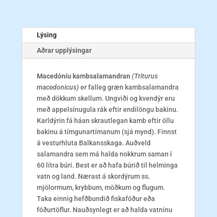
Lýsing
Aðrar upplýsingar
Macedóníu kambsalamandran
(Triturus
macedonicus)
er falleg græn kambsalamandra
með dökkum skellum. Ungviði og kvendýr eru
með appelsínugula rák eftir endilöngu bakinu.
Karldýrin fá háan skrautlegan kamb eftir öllu
bakinu á tímgunartímanum (sjá mynd). Finnst
á vesturhluta Balkansskaga. Auðveld
salamandra sem má halda nokkrum saman í
60 lítra búri. Best er að hafa búrið til helminga
vatn og land. Nærast á skordýrum ss.
mjölormum, krybbum, möðkum og flugum.
Taka einnig hefðbundið fiskafóður eða
fóðurtöflur. Nauðsynlegt er að halda vatninu