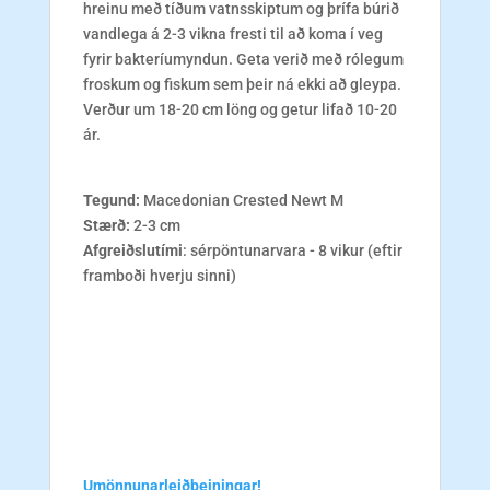
hreinu með tíðum vatnsskiptum og þrífa búrið
vandlega á 2-3 vikna fresti til að koma í veg
fyrir bakteríumyndun. Geta verið með rólegum
froskum og fiskum sem þeir ná ekki að gleypa.
Verður um 18-20 cm löng og getur lifað 10-20
ár.
Tegund:
Macedonian Crested Newt M
Stærð:
2-3 cm
Afgreiðslutími
: sérpöntunarvara - 8 vikur (eftir
framboði hverju sinni)
Umönnunarleiðbeiningar!