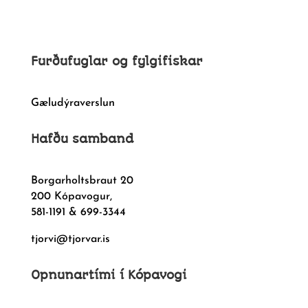
Furðufuglar og fylgifiskar
Gæludýraverslun
Hafðu samband
Borgarholtsbraut 20
200 Kópavogur,
581-1191 & 699-3344
tjorvi@tjorvar.is
Opnunartími í Kópavogi