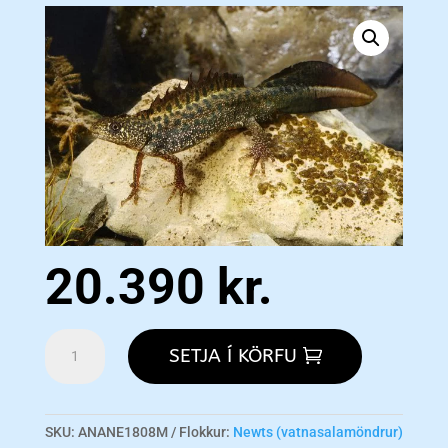
20.390
kr.
Triturus
SETJA Í KÖRFU
macedonicus
M
magn
SKU:
ANANE1808M
Flokkur:
Newts (vatnasalamöndrur)