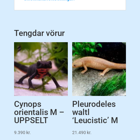
Tengdar vörur
Cynops
Pleurodeles
orientalis M –
waltl
UPPSELT
‘Leucistic’ M
9.390
kr.
21.490
kr.