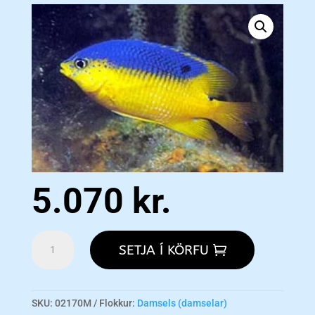
5.070
kr.
Gregory
SETJA Í KÖRFU
-
Beau
M
magn
SKU:
02170M
Flokkur:
Damsels (damselar)