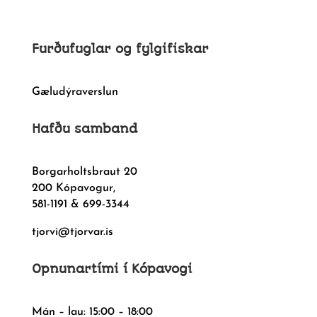
Furðufuglar og fylgifiskar
Gæludýraverslun
Hafðu samband
Borgarholtsbraut 20
200 Kópavogur,
581-1191 & 699-3344
tjorvi@tjorvar.is
Opnunartími í Kópavogi
Mán – lau: 15:00 – 18:00