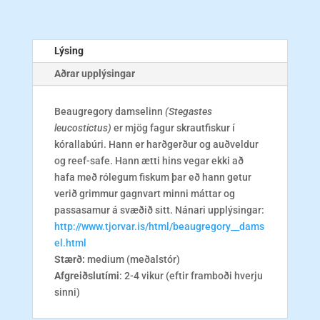
Lýsing
Aðrar upplýsingar
Beaugregory damselinn
(Stegastes
leucostictus)
er mjög fagur skrautfiskur í
kórallabúri. Hann er harðgerður og auðveldur
og reef-safe. Hann ætti hins vegar ekki að
hafa með rólegum fiskum þar eð hann getur
verið grimmur gagnvart minni máttar og
passasamur á svæðið sitt. Nánari upplýsingar:
http://www.tjorvar.is/html/beaugregory__dams
el.html
Stærð:
medium (meðalstór)
Afgreiðslutími
: 2-4 vikur (eftir framboði hverju
sinni)