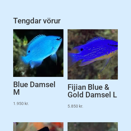
Tengdar vörur
Blue Damsel
Fijian Blue &
M
Gold Damsel L
1.950
kr.
5.850
kr.