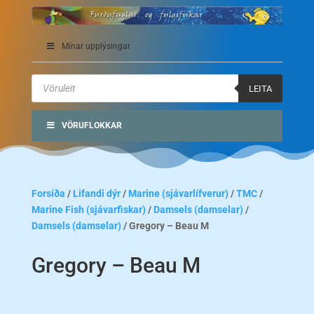
Mínar upplýsingar
Products
search
LEITA
VÖRUFLOKKAR
Forsíða
/
Lifandi dýr
/
Marine (sjávarlífverur)
/
TMC
/
Marine Fish (sjávarfiskar)
/
Damsels (damselar)
/
Damsels (damselar)
/ Gregory – Beau M
Gregory – Beau M