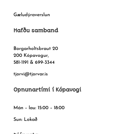
Gæludýraverslun
Hafðu samband
Borgarholtsbraut 20
200 Kópavogur,
581-1191 & 699-3344
tjorvi@tjorvar.is
Opnunartími í Kópavogi
Mán – lau: 15:00 – 18:00
Sun: Lokað