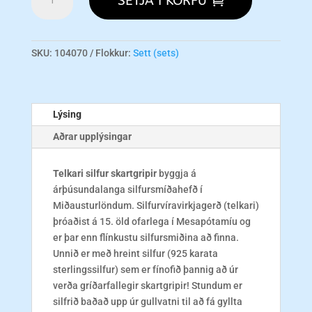
SETJA Í KÖRFU
Model
-
Triple
Set
SKU:
104070
Flokkur:
Sett (sets)
magn
Lýsing
Aðrar upplýsingar
Telkari silfur skartgripir
byggja á
árþúsundalanga silfursmíðahefð í
Miðausturlöndum. Silfurvíravirkjagerð (telkari)
þróaðist á 15. öld ofarlega í Mesapótamíu og
er þar enn flínkustu silfursmiðina að finna.
Unnið er með hreint silfur (925 karata
sterlingssilfur) sem er fínofið þannig að úr
verða gríðarfallegir skartgripir! Stundum er
silfrið baðað upp úr gullvatni til að fá gyllta