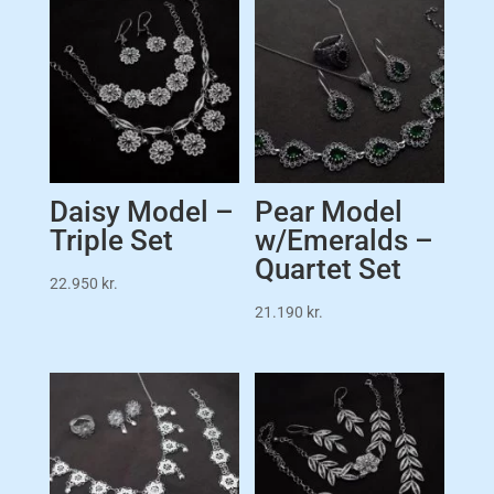
Daisy Model –
Pear Model
Triple Set
w/Emeralds –
Quartet Set
22.950
kr.
21.190
kr.