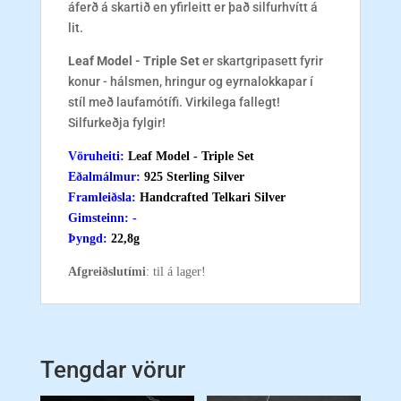
áferð á skartið en yfirleitt er það silfurhvítt á
lit.
Leaf Model - Triple Set
er skartgripasett fyrir
konur - hálsmen, hringur og eyrnalokkapar í
stíl með laufamótífi. Virkilega fallegt!
Silfurkeðja fylgir!
Vöruheiti:
Leaf Model - Triple Set
Eðalmálmur
:
925 Sterling Silver
Framleiðsla
:
Handcrafted Telkari Silver
Gimsteinn
: -
Þyngd
:
22,8g
Afgreiðslutími
: til á lager!
Tengdar vörur