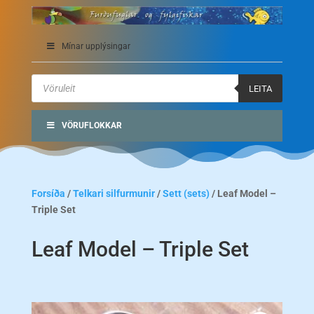
Mínar upplýsingar
Products
search
LEITA
VÖRUFLOKKAR
Forsíða
/
Telkari silfurmunir
/
Sett (sets)
/ Leaf Model –
Triple Set
Leaf Model – Triple Set