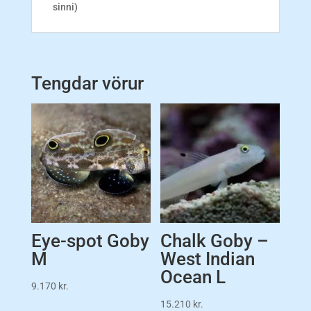
sinni)
Tengdar vörur
Eye-spot Goby
Chalk Goby –
M
West Indian
Ocean L
9.170
kr.
15.210
kr.