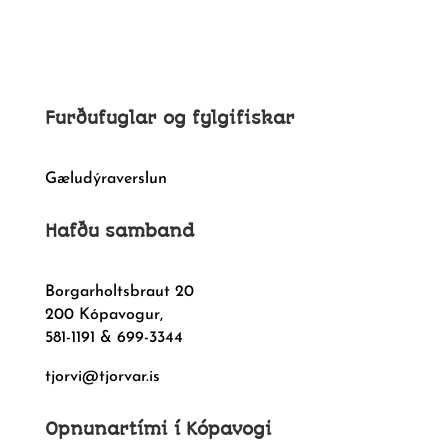
Furðufuglar og fylgifiskar
Gæludýraverslun
Hafðu samband
Borgarholtsbraut 20
200 Kópavogur,
581-1191 & 699-3344
tjorvi@tjorvar.is
Opnunartími í Kópavogi