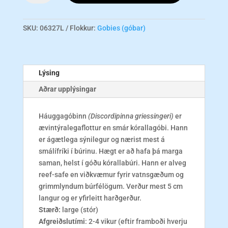
-
Hi
Fin
SKU:
06327L
Flokkur:
Gobies (góbar)
L
magn
Lýsing
Aðrar upplýsingar
Háuggagóbinn
(Discordipinna griessingeri)
er
ævintýralegaflottur en smár kórallagóbi. Hann
er ágætlega sýnilegur og nærist mest á
smálífríki í búrinu. Hægt er að hafa þá marga
saman, helst í góðu kórallabúri. Hann er alveg
reef-safe en viðkvæmur fyrir vatnsgæðum og
grimmlyndum búrfélögum. Verður mest 5 cm
langur og er yfirleitt harðgerður.
Stærð:
large (stór)
Afgreiðslutími
: 2-4 vikur (eftir framboði hverju