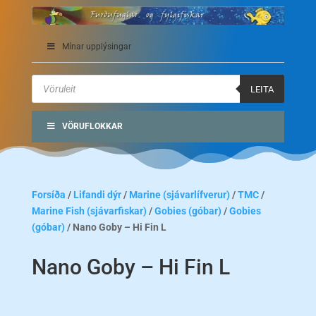
Mínar upplýsingar
Products
search
LEITA
VÖRUFLOKKAR
Forsíða
/
Lifandi dýr
/
Marine (sjávarlífverur)
/
TMC
/
Marine Fish (sjávarfiskar)
/
Gobies (góbar)
/
Gobies
(góbar)
/ Nano Goby – Hi Fin L
Nano Goby – Hi Fin L