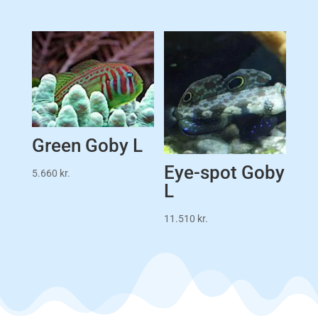
Green Goby L
Eye-spot Goby
5.660
kr.
L
11.510
kr.