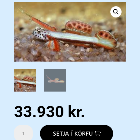
33.930
kr.
Nano
SETJA Í KÖRFU
Goby