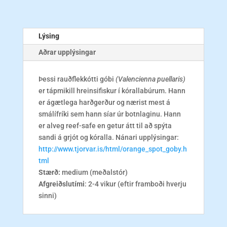
Lýsing
Aðrar upplýsingar
Þessi rauðflekkótti góbi
(Valencienna puellaris)
er tápmikill hreinsifiskur í kórallabúrum. Hann
er ágætlega harðgerður og nærist mest á
smálífríki sem hann síar úr botnlaginu. Hann
er alveg reef-safe en getur átt til að spýta
sandi á grjót og kóralla. Nánari upplýsingar:
http://www.tjorvar.is/html/orange_spot_goby.h
tml
Stærð:
medium (meðalstór)
Afgreiðslutími
: 2-4 vikur (eftir framboði hverju
sinni)