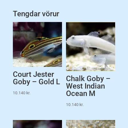
Tengdar vörur
Court Jester
Chalk Goby –
Goby – Gold L
West Indian
Ocean M
10.140
kr.
10.140
kr.