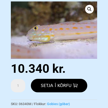
10.340
kr.
Orange
SETJA Í KÖRFU
Spot
Goby
M
magn
SKU:
06340M
Flokkur:
Gobies (góbar)