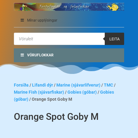
Mínar upplýsingar
Products
search
LEITA
VÖRUFLOKKAR
Forsíða
/
Lifandi dýr
/
Marine (sjávarlífverur)
/
TMC
/
Marine Fish (sjávarfiskar)
/
Gobies (góbar)
/
Gobies
(góbar)
/ Orange Spot Goby M
Orange Spot Goby M