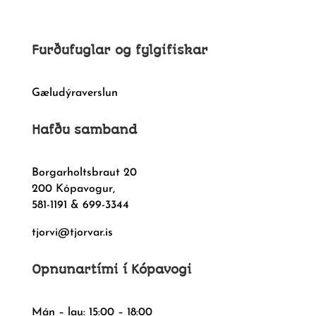
Furðufuglar og fylgifiskar
Gæludýraverslun
Hafðu samband
Borgarholtsbraut 20
200 Kópavogur,
581-1191 & 699-3344
tjorvi@tjorvar.is
Opnunartími í Kópavogi
Mán – lau: 15:00 – 18:00