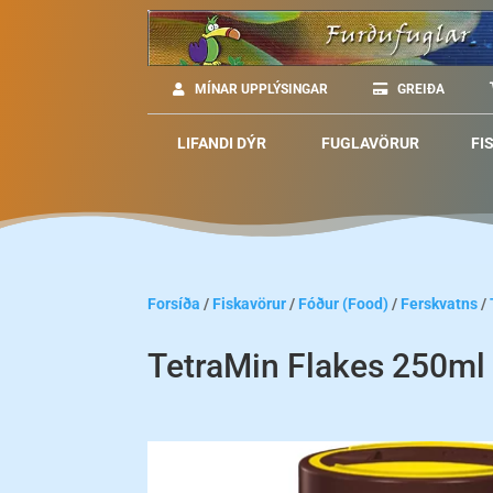
MÍNAR UPPLÝSINGAR
GREIÐA
LIFANDI DÝR
FUGLAVÖRUR
FI
Forsíða
/
Fiskavörur
/
Fóður (Food)
/
Ferskvatns
/
TetraMin Flakes 250ml