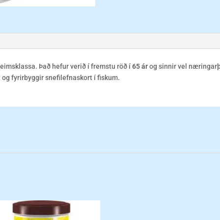
heimsklassa. Það hefur verið í fremstu röð í
65 ár
og sinnir vel næringar
og fyrirbyggir snefilefnaskort í fiskum.