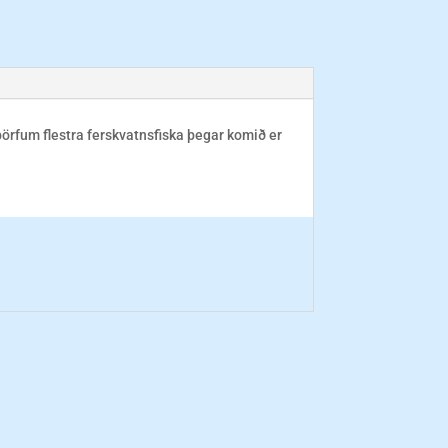
þörfum flestra ferskvatnsfiska þegar komið er