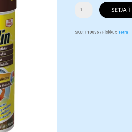
TetraMin
SETJA Í
Flakes
250ml
magn
SKU:
T10036
Flokkur:
Tetra