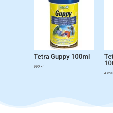
Tetra Guppy 100ml
Te
10
990
kr.
4.89