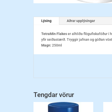
Lýsing
Aðrar upplýsingar
TetraMin
Flakes
er alhliða flögufiskafóður í 
yfir seiðastærð. Tryggir jafnan og góðan vöxt 
Magn:
250ml
Tengdar vörur