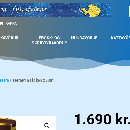
KARFA
SKAVÖRUR
FROSK- OG
HUNDAVÖRUR
KATTAVÖ
SKRIÐDÝRAVÖRUR
Tetra
/ TetraMin Flakes 250ml
1.690
kr