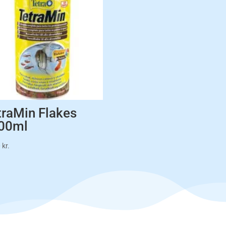
traMin Flakes
00ml
0
kr.