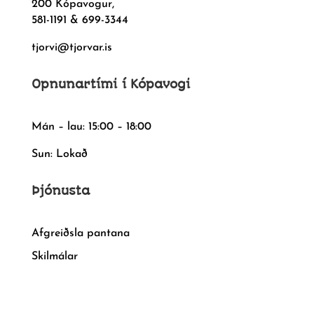
200 Kópavogur,
581-1191 & 699-3344
tjorvi@tjorvar.is
Opnunartími í Kópavogi
Mán – lau: 15:00 – 18:00
Sun: Lokað
Þjónusta
Afgreiðsla pantana
Skilmálar