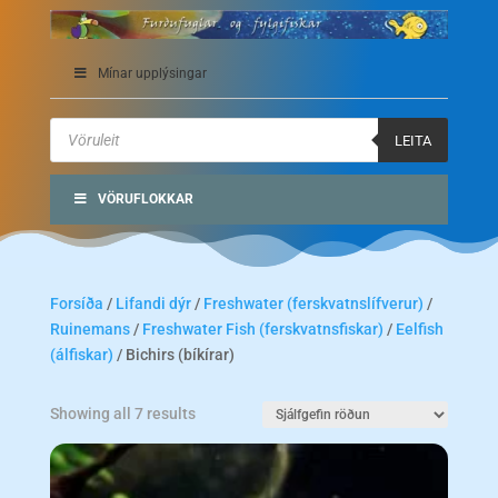
Mínar upplýsingar
Products
search
LEITA
VÖRUFLOKKAR
Forsíða
/
Lifandi dýr
/
Freshwater (ferskvatnslífverur)
/
Ruinemans
/
Freshwater Fish (ferskvatnsfiskar)
/
Eelfish
(álfiskar)
/ Bichirs (bíkírar)
Showing all 7 results