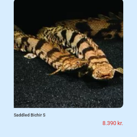
Saddled Bichir S
8.390
kr.