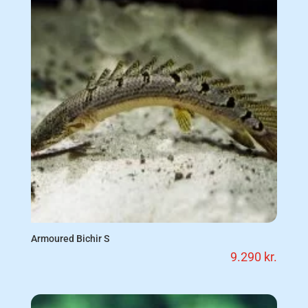
Armoured Bichir S
9.290
kr.