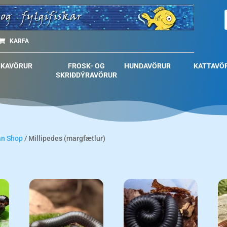
KARFA
SKAVÖRUR
FROSK- OG
HUNDAVÖRUR
KATTAVÖ
SKRIÐDÝRAVÖRUR
an Shop
/ Millipedes (margfætlur)