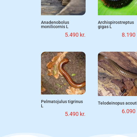
Anadenobolus
Archispirostreptus
monilicornis L
gigas L
5.490
kr.
8.190
Pelmatojulus tigrinus
Telodeinopus acouti
L
6.090
5.490
kr.