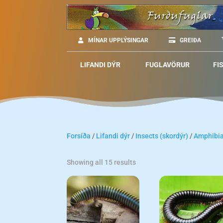
MÍNAR UPPLÝSINGAR
GREIÐA
LIFANDI DÝR
FUGLAVÖRUR
FI
Forsíða
/
Lifandi dýr
/
Insects (skordýr)
/
Amphibi
Showing all 15 results