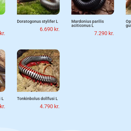
Doratogonus stylifer L
Mardonius parilis
Op
aciticonus L
gu
6.690
kr.
kr.
7.290
kr.
 L
Tonkinbolus dollfusi L
kr.
4.790
kr.