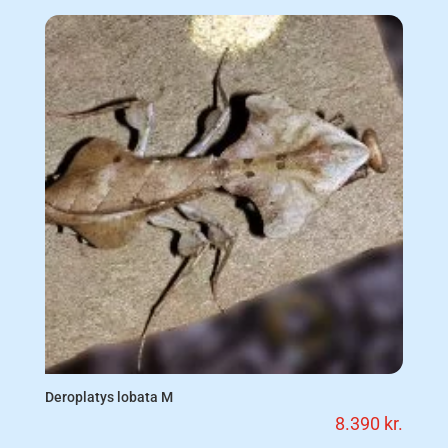
Deroplatys lobata M
8.390
kr.