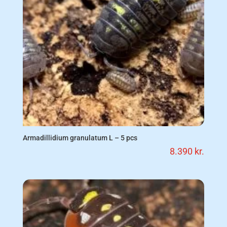
Armadillidium granulatum L – 5 pcs
8.390
kr.