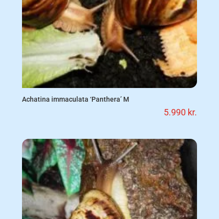
Achatina immaculata ‘Panthera’ M
5.990
kr.