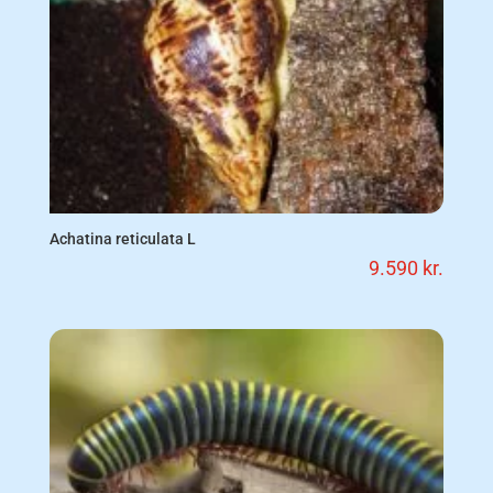
Achatina reticulata L
9.590
kr.