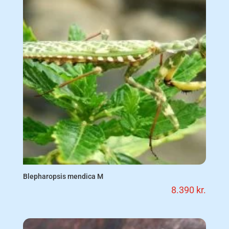
Blepharopsis mendica M
8.390
kr.