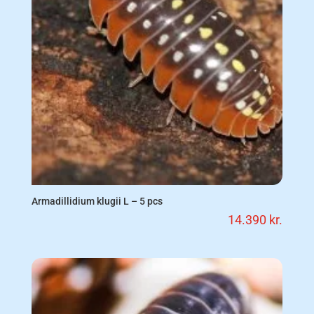
Armadillidium klugii L – 5 pcs
14.390
kr.