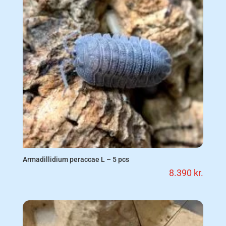
Armadillidium peraccae L – 5 pcs
8.390
kr.