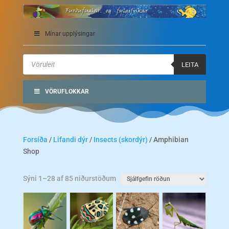
Mínar upplýsingar
Products
search
LEITA
VÖRUFLOKKAR
Forsíða
/
Lifandi dýr
/
Insects (skordýr)
/ Amphibian
Shop
Sýni 1–28 af 85 niðurstöðum