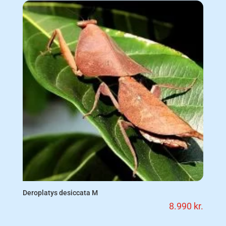
Deroplatys desiccata M
8.990
kr.