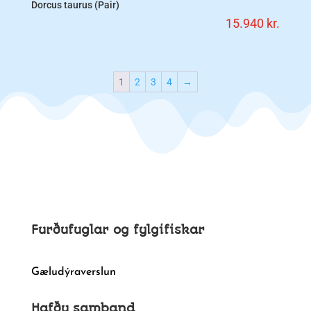
Dorcus taurus (Pair)
15.940
kr.
1
2
3
4
→
Furðufuglar og fylgifiskar
Gæludýraverslun
Hafðu samband