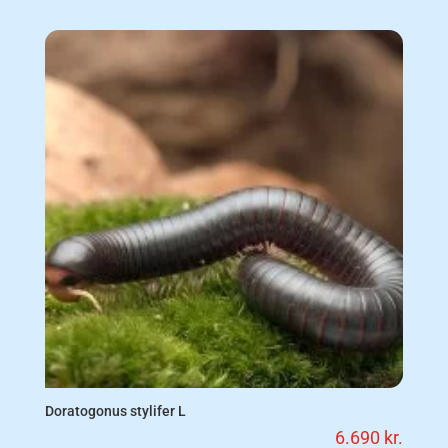
Doratogonus stylifer L
6.690
kr.