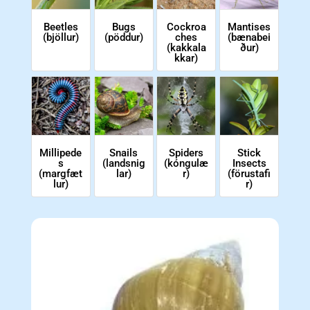
Beetles
Bugs
Cockroa
Mantises
(bjöllur)
(pöddur)
ches
(bænabei
(kakkala
ður)
kkar)
Millipede
Snails
Spiders
Stick
s
(landsnig
(kóngulæ
Insects
(margfæt
lar)
r)
(förustafi
lur)
r)