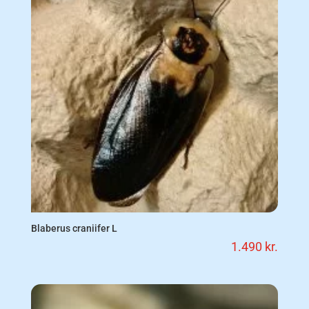
Blaberus craniifer L
1.490
kr.