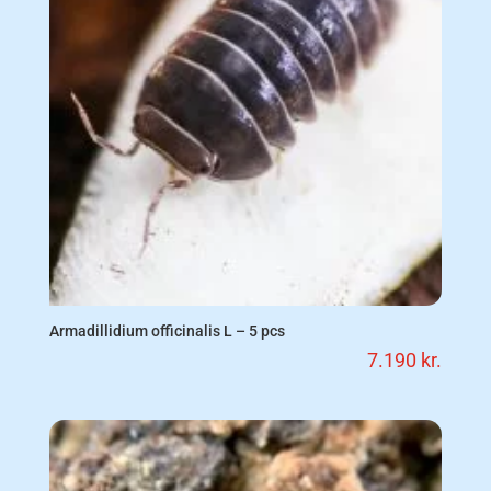
Armadillidium officinalis L – 5 pcs
7.190
kr.