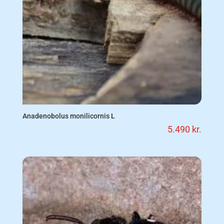
Anadenobolus monilicornis L
5.490
kr.