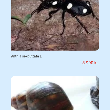
Anthia sexguttata L
5.990
kr.