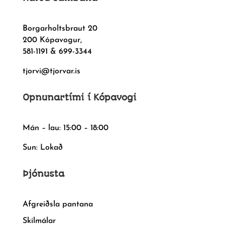
Borgarholtsbraut 20
200 Kópavogur,
581-1191 & 699-3344
tjorvi@tjorvar.is
Opnunartími í Kópavogi
Mán – lau: 15:00 – 18:00
Sun: Lokað
Þjónusta
Afgreiðsla pantana
Skilmálar