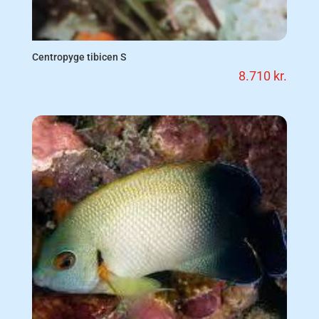
Centropyge tibicen S
8.710
kr.