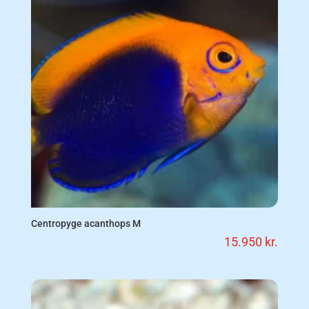
Centropyge acanthops M
15.950
kr.