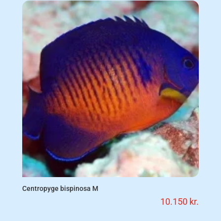
Centropyge bispinosa M
10.150
kr.