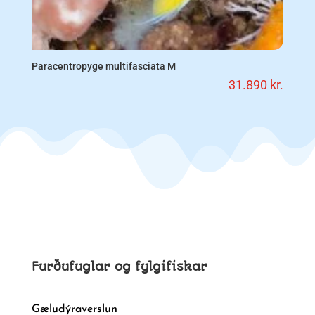
Paracentropyge multifasciata M
31.890
kr.
Furðufuglar og fylgifiskar
Gæludýraverslun