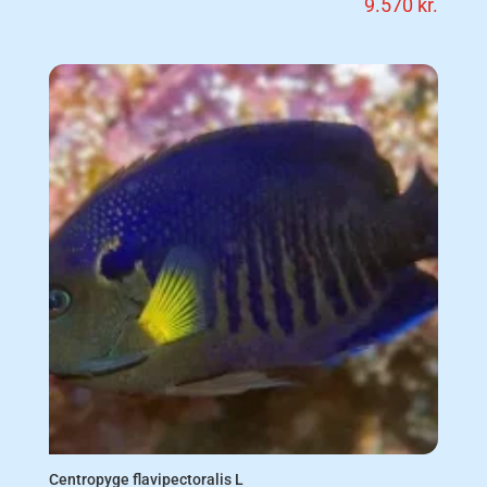
9.570
kr.
Centropyge flavipectoralis L