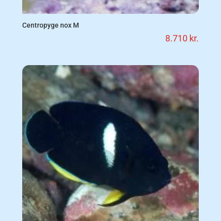
Centropyge nox M
8.710
kr.