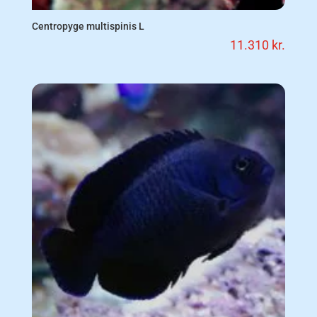
Centropyge multispinis L
11.310
kr.