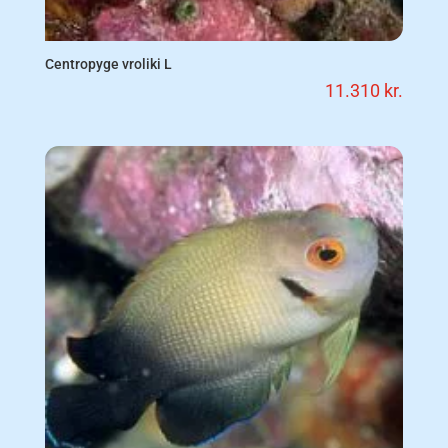
Centropyge vroliki L
11.310
kr.