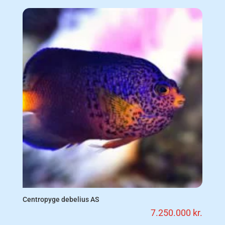
Centropyge debelius AS
7.250.000
kr.