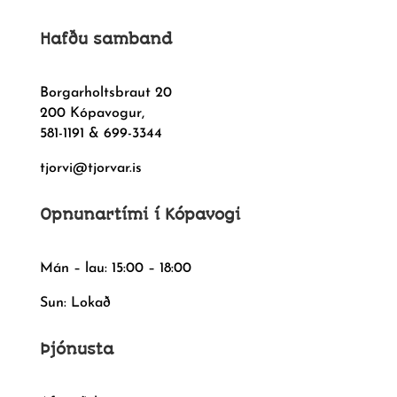
Hafðu samband
Borgarholtsbraut 20
200 Kópavogur,
581-1191 & 699-3344
tjorvi@tjorvar.is
Opnunartími í Kópavogi
Mán – lau: 15:00 – 18:00
Sun: Lokað
Þjónusta