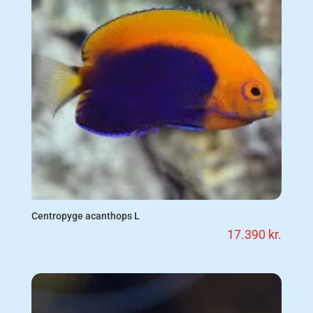
Centropyge acanthops L
17.390
kr.