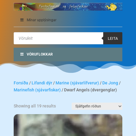
Mínar upplýsingar
Products
search
LEITA
VÖRUFLOKKAR
Forsíða
/
Lifandi dýr
/
Marine (sjávarlífverur)
/
De Jong
/
Marinefish (sjávarfiskar)
/ Dwarf Angels (dvergenglar)
Showing all 19 results