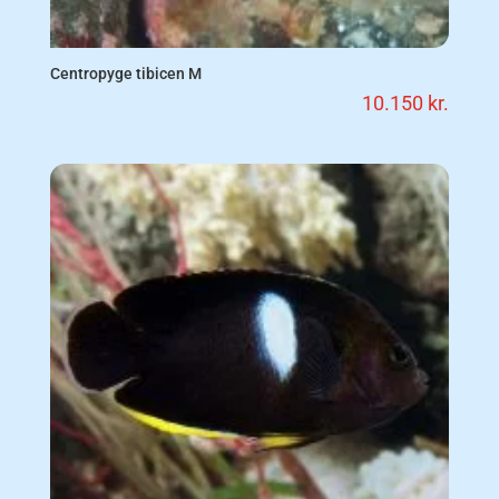
Centropyge tibicen M
10.150
kr.