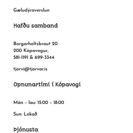
Gæludýraverslun
Hafðu samband
Borgarholtsbraut 20
200 Kópavogur,
581-1191 & 699-3344
tjorvi@tjorvar.is
Opnunartími í Kópavogi
Mán – lau: 15:00 – 18:00
Sun: Lokað
Þjónusta