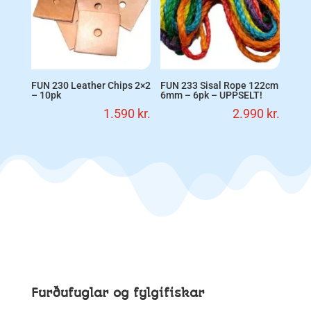
FUN 230 Leather Chips 2×2
FUN 233 Sisal Rope 122cm
– 10pk
6mm – 6pk – UPPSELT!
1.590
kr.
2.990
kr.
Furðufuglar og fylgifiskar