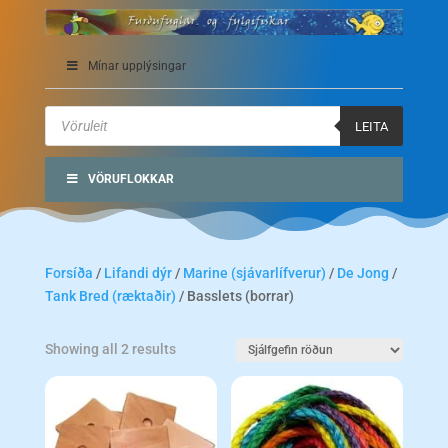
Mínar upplýsingar
Products
search
LEITA
VÖRUFLOKKAR
Forsíða
/
Lifandi dýr
/
Marine (sjávarlífverur)
/
De Jong
/
Tank Bred (ræktaðir)
/ Basslets (borrar)
Showing all 2 results