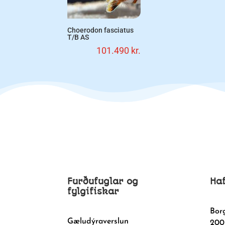
Choerodon fasciatus
T/B AS
101.490
kr.
Furðufuglar og
Ha
fylgifiskar
Bor
Gæludýraverslun
200