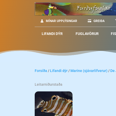
MÍNAR UPPLÝSINGAR
GREIÐA
LIFANDI DÝR
FUGLAVÖRUR
FI
Forsíða
/
Lifandi dýr
/
Marine (sjávarlífverur)
/
De
Leitarniðurstaða