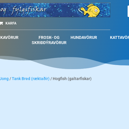
KARFA
SKAVÖRUR
FROSK- OG
HUNDAVÖRUR
KATTAVÖ
SKRIÐDÝRAVÖRUR
 Jong
/
Tank Bred (ræktaðir)
/ Hogfish (galtarfiskar)