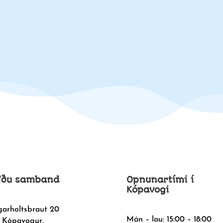
fðu samband
Opnunartími í
Kópavogi
garholtsbraut 20
Mán – lau: 15:00 – 18:00
 Kópavogur,