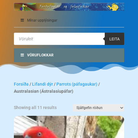
Mínar upplýsingar
Products
search
LEITA
VÖRUFLOKKAR
Forsíða
/
Lifandi dýr
/
Parrots (páfagaukar)
/
Australasian (Ástralasíupáfar)
Showing all 11 results