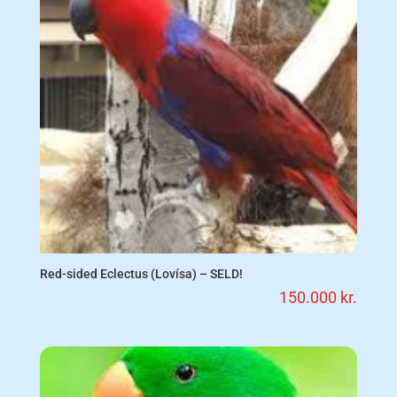
Red-sided Eclectus (Lovísa) – SELD!
150.000
kr.