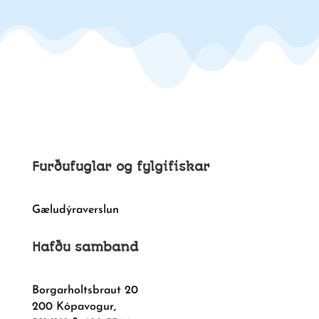
Furðufuglar og fylgifiskar
Gæludýraverslun
Hafðu samband
Borgarholtsbraut 20
200 Kópavogur,