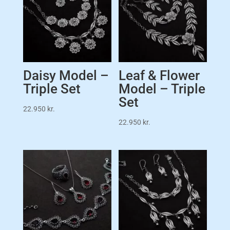
Daisy Model –
Leaf & Flower
Triple Set
Model – Triple
Set
22.950
kr.
22.950
kr.