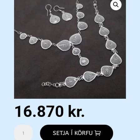
16.870
kr.
Drop
SETJA Í KÖRFU
Model