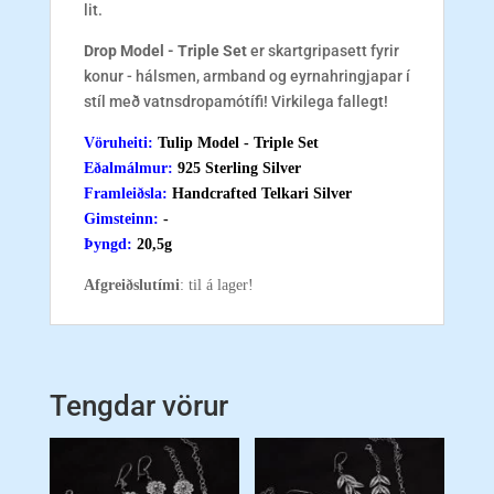
lit.
Drop Model - Triple Set
er skartgripasett fyrir
konur - hálsmen, armband og eyrnahringjapar í
stíl með vatnsdropamótífi! Virkilega fallegt!
Vöruheiti:
Tulip Model - Triple Set
Eðalmálmur
:
925 Sterling Silver
Framleiðsla
:
Handcrafted Telkari Silver
Gimsteinn
:
-
Þyngd
:
20,5g
Afgreiðslutími
: til á lager!
Tengdar vörur