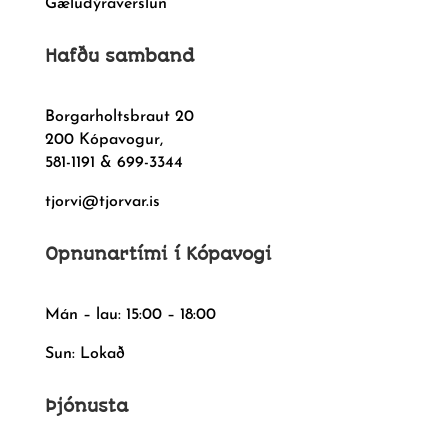
Gæludýraverslun
Hafðu samband
Borgarholtsbraut 20
200 Kópavogur,
581-1191 & 699-3344
tjorvi@tjorvar.is
Opnunartími í Kópavogi
Mán – lau: 15:00 – 18:00
Sun: Lokað
Þjónusta