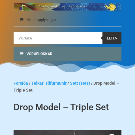
Mínar upplýsingar
Products
search
LEITA
VÖRUFLOKKAR
Forsíða
/
Telkari silfurmunir
/
Sett (sets)
/ Drop Model –
Triple Set
Drop Model – Triple Set