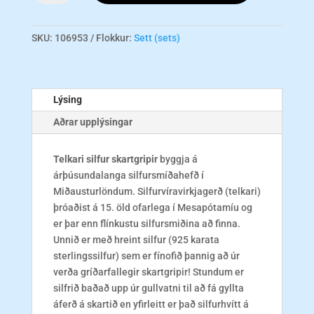
-
Triple
Set
SKU:
106953
Flokkur:
Sett (sets)
magn
Lýsing
Aðrar upplýsingar
Telkari silfur skartgripir
byggja á
árþúsundalanga silfursmíðahefð í
Miðausturlöndum. Silfurvíravirkjagerð (telkari)
þróaðist á 15. öld ofarlega í Mesapótamíu og
er þar enn flínkustu silfursmiðina að finna.
Unnið er með hreint silfur (925 karata
sterlingssilfur) sem er fínofið þannig að úr
verða gríðarfallegir skartgripir! Stundum er
silfrið baðað upp úr gullvatni til að fá gyllta
áferð á skartið en yfirleitt er það silfurhvítt á