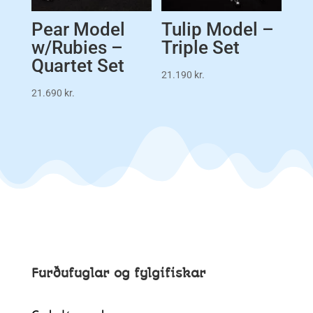
Pear Model
Tulip Model –
w/Rubies –
Triple Set
Quartet Set
21.190
kr.
21.690
kr.
Furðufuglar og fylgifiskar