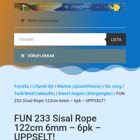
Mínar upplýsingar
Products
search
LEITA
VÖRUFLOKKAR
Forsíða
/
Lifandi dýr
/
Marine (sjávarlífverur)
/
De Jong
/
Tank Bred (ræktaðir)
/
Dwarf Angels (dvergenglar)
/ FUN
233 Sisal Rope 122cm 6mm – 6pk – UPPSELT!
FUN 233 Sisal Rope
122cm 6mm – 6pk –
UPPSELT!