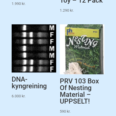
Toy – 12 Pack
1.990
kr.
1.290
kr.
DNA-
PRV 103 Box
kyngreining
Of Nesting
Material –
6.000
kr.
UPPSELT!
590
kr.