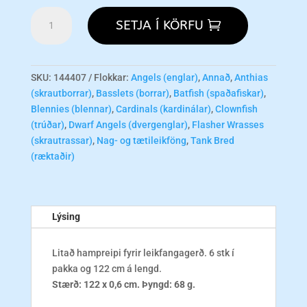
FUN
SETJA Í KÖRFU
233
Sisal
Rope
122cm
SKU:
144407
Flokkar:
Angels (englar)
,
Annað
,
Anthias
6mm
(skrautborrar)
,
Basslets (borrar)
,
Batfish (spaðafiskar)
,
-
Blennies (blennar)
,
Cardinals (kardinálar)
,
Clownfish
6pk
(trúðar)
,
Dwarf Angels (dvergenglar)
,
Flasher Wrasses
-
(skrautrassar)
,
Nag- og tætileikföng
,
Tank Bred
UPPSELT!
(ræktaðir)
magn
Lýsing
Litað hampreipi fyrir leikfangagerð. 6 stk í
pakka og 122 cm á lengd.
Stærð: 122 x 0,6 cm.
Þyngd: 68 g.