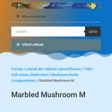
Mínar upplýsingar
Products
search
LEITA
VÖRUFLOKKAR
Forsíða
/
Lifandi dýr
/
Marine (sjávarlífverur)
/
TMC
/
Soft Corals (linkórallar)
/
Mushroom Rocks
(sveppasteinar)
/ Marbled Mushroom M
Marbled Mushroom M