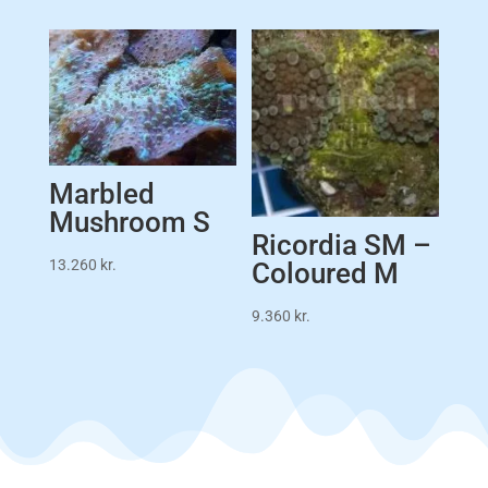
Marbled
Mushroom S
Ricordia SM –
13.260
kr.
Coloured M
9.360
kr.