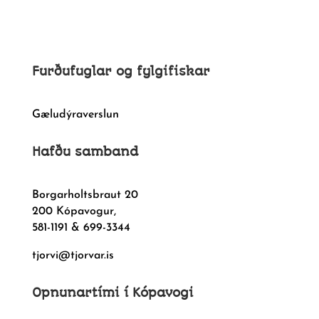
Furðufuglar og fylgifiskar
Gæludýraverslun
Hafðu samband
Borgarholtsbraut 20
200 Kópavogur,
581-1191 & 699-3344
tjorvi@tjorvar.is
Opnunartími í Kópavogi