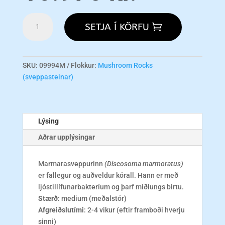
Marbled
SETJA Í KÖRFU
Mushroom
M
magn
SKU:
09994M
Flokkur:
Mushroom Rocks
(sveppasteinar)
Lýsing
Aðrar upplýsingar
Marmarasveppurinn
(Discosoma marmoratus)
er fallegur og auðveldur kórall. Hann er með
ljóstillífunarbakteríum og þarf miðlungs birtu.
Stærð:
medium (meðalstór)
Afgreiðslutími
: 2-4 vikur (eftir framboði hverju
sinni)