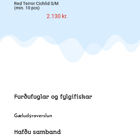
Red Terror Cichlid S/M
(min. 10 pcs)
2.130
kr.
Furðufuglar og fylgifiskar
Gæludýraverslun
Hafðu samband