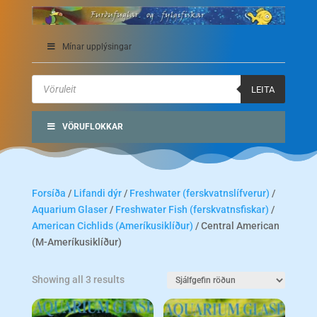
Mínar upplýsingar
Products
search
LEITA
VÖRUFLOKKAR
Forsíða
/
Lifandi dýr
/
Freshwater (ferskvatnslífverur)
/
Aquarium Glaser
/
Freshwater Fish (ferskvatnsfiskar)
/
American Cichlids (Ameríkusiklíður)
/ Central American
(M-Ameríkusiklíður)
Showing all 3 results