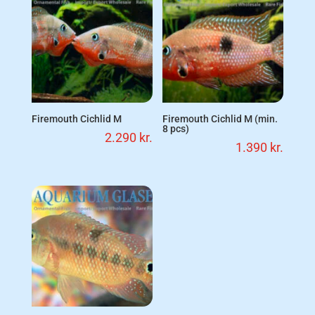
Firemouth Cichlid M
Firemouth Cichlid M (min.
8 pcs)
2.290
kr.
1.390
kr.