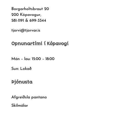
Borgarholtsbraut 20
200 Kópavogur,
581-1191 & 699-3344
tjorvi@tjorvar.is
Opnunartími í Kópavogi
Mán – lau: 15:00 – 18:00
Sun: Lokað
Þjónusta
Afgreiðsla pantana
Skilmálar